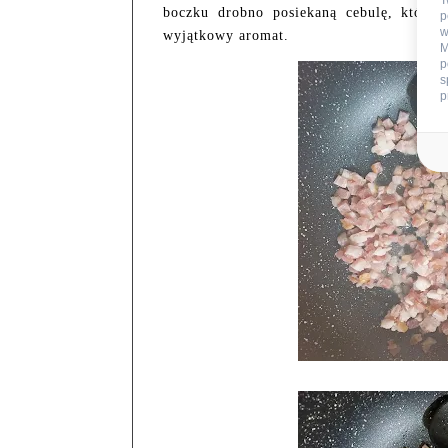
T
boczku drobno posiekaną cebulę, która s
p
w
wyjątkowy aromat.
M
p
s
p