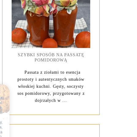
SZYBKI SPOSÓB NA PASSATĘ
POMIDOROWĄ
Passata z ziołami to esencja
prostoty i autentycznych smaków
włoskiej kuchni. Gęsty, soczysty
sos pomidorowy, przygotowany z
na
dojrzałych w ...
ać
e-
ch
y,
a,
na