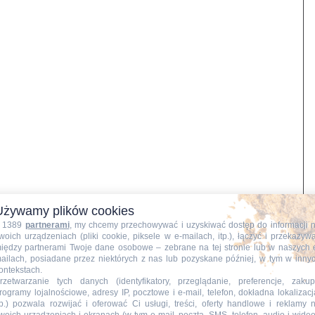
Używamy plików cookies
 1389
partnerami
, my chcemy przechowywać i uzyskiwać dostęp do informacji 
woich urządzeniach (pliki cookie, piksele w e-mailach, itp.), łączyć i przekazyw
iędzy partnerami Twoje dane osobowe – zebrane na tej stronie lub w naszych 
ailach, posiadane przez niektórych z nas lub pozyskane później, w tym w inny
ontekstach.
rzetwarzanie tych danych (identyfikatory, przeglądanie, preferencje, zakup
am od pokrojenia boczku w drobną kostkę i wrzucam go na
rogramy lojalnościowe, adresy IP, pocztowe i e-mail, telefon, dokładna lokalizacj
tp.) pozwala rozwijać i oferować Ci usługi, treści, oferty handlowe i reklamy 
ie się chrupiący i lekko zarumieniony. Następnie dodaję do