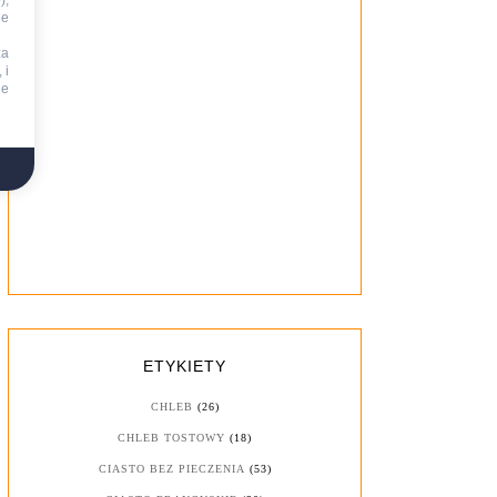
),
ie
za
 i
ne
ETYKIETY
CHLEB
(26)
CHLEB TOSTOWY
(18)
CIASTO BEZ PIECZENIA
(53)