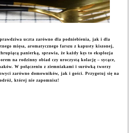
prawdziwa uczta zarówno dla podniebienia, jak i dla
tnego mięsa, aromatycznego farszu z kapusty kiszonej,
 chrupiącą panierką, sprawia, że każdy kęs to eksplozja
rem na rodzinny obiad czy uroczystą kolację – sycące,
maków. W połączeniu z ziemniakami i surówką tworzy
chwyci zarówno domowników, jak i gości. Przygotuj się na
odróż, której nie zapomnisz!