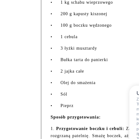
•
1 kg schabu wieprzowego
•
200 g kapusty kiszonej
•
100 g boczku wędzonego
•
1 cebula
•
3 łyżki musztardy
•
Bułka tarta do panierki
•
2 jajka całe
•
Olej do smażenia
•
Sól
Z
T
•
Pieprz
m
m
Sposób przygotowania:
k
P
1.
Przygotowanie boczku i cebuli:
Zaczyn
p
i
rozgrzaną patelnię. Smażę boczek, aż stan