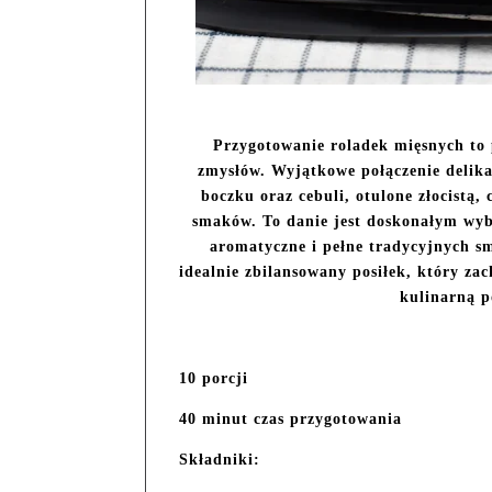
Przygotowanie roladek mięsnych to 
zmysłów. Wyjątkowe połączenie delika
boczku oraz cebuli, otulone złocistą,
smaków. To danie jest doskonałym wybo
aromatyczne i pełne tradycyjnych s
idealnie zbilansowany posiłek, który za
kulinarną p
10 porcji
40 minut czas przygotowania
Składniki: