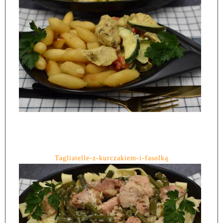
Tagliatelle-z-kurczakiem-i-fasolką