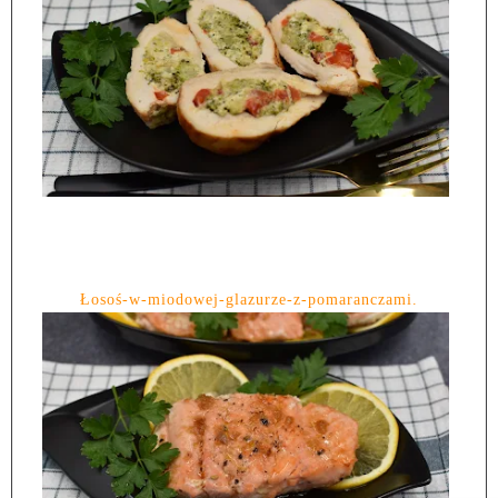
Łosoś-w-miodowej-glazurze-z-pomaranczami.