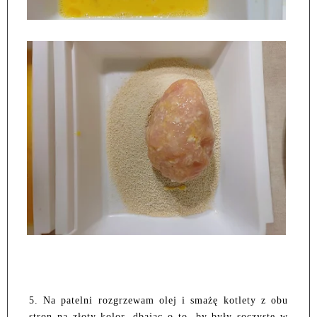
5. Na patelni rozgrzewam olej i smażę kotlety z obu
stron na złoty kolor, dbając o to, by były soczyste w