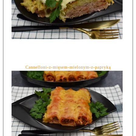
Cannelloni-z-mięsem-mielonym-z-papryką