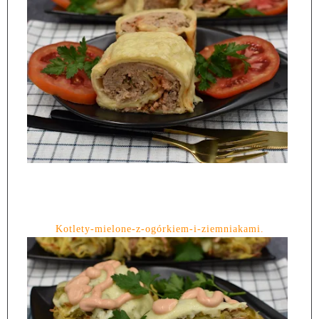
Kotlety-mielone-z-ogórkiem-i-ziemniakami.