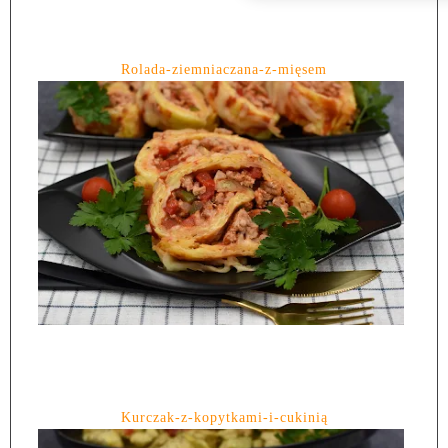
Rolada-ziemniaczana-z-mięsem
Kurczak-z-kopytkami-i-cukinią