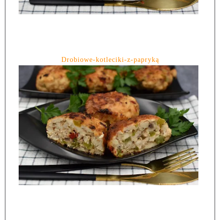
Drobiowe-kotleciki-z-papryką