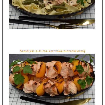
Szaszłyki-z-fileta-kurczaka-z-brzoskwinią