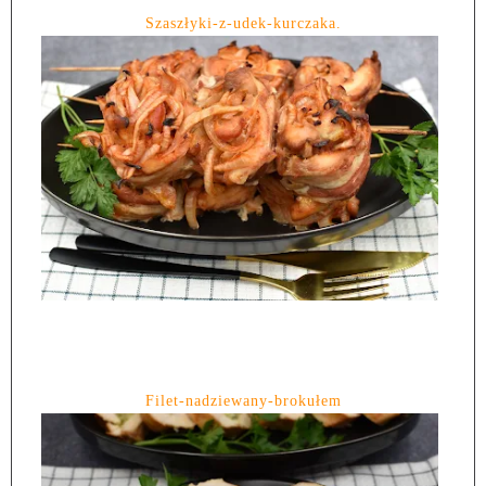
Szaszłyki-z-udek-kurczaka.
Filet-nadziewany-brokułem