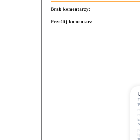
Brak komentarzy:
Prześlij komentarz
Z
T
m
m
k
P
p
i