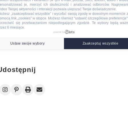
woich urządzeniach i ekranach (w tym e-mail, poczta, SMS, telefon, audio i wideo
ersonalizować je, mierzyć ich skuteczność i analizować odbiorców. Nagrywan
ideo Twojej aktywności i interakcji pozwala ulepszać Twoje doświadczenie.
ożesz „zaakceptować wszystkie” i wycofać swoją zgodę w dowolnym momencie 
omocą link „cookies” w stopce
. Możesz również "ustawić szczegółowe preferencje",
przeciwić się przetwarzaniom niepodlegającym zgodzie. Te wybory będą waż
rzez 6 miesiące.
powered by
Strona główna
Starszy post
Ustaw swoje wybory
Zaakceptuj wszystkie
Udostępnij