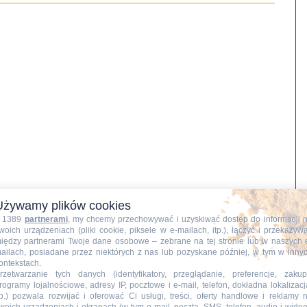
Używamy plików cookies
 1389
partnerami
, my chcemy przechowywać i uzyskiwać dostęp do informacji 
woich urządzeniach (pliki cookie, piksele w e-mailach, itp.), łączyć i przekazyw
iędzy partnerami Twoje dane osobowe – zebrane na tej stronie lub w naszych 
ailach, posiadane przez niektórych z nas lub pozyskane później, w tym w inny
ontekstach.
rzetwarzanie tych danych (identyfikatory, przeglądanie, preferencje, zakup
rogramy lojalnościowe, adresy IP, pocztowe i e-mail, telefon, dokładna lokalizacj
tp.) pozwala rozwijać i oferować Ci usługi, treści, oferty handlowe i reklamy 