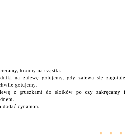
ieramy, kroimy na cząstki.
adniki na zalewę gotujemy, gdy zalewa się zagotuje
chwile gotujemy.
lewę z gruszkami do słoików po czy zakręcamy i
 dnem.
na dodać cynamon.