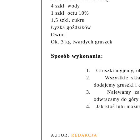
4 szkl. wody
1 szkl. octu 10%
1,5 szkl. cukru
Łyżka goździków
Owoc:
Ok. 3 kg twardych gruszek
Sposób wykonania:
1.
Gruszki myjemy, ob
2.
Wszystkie skł
dodajemy gruszki i 
3.
Nalewamy za
odwracamy do góry
4.
Jak ktoś lubi moż
AUTOR:
REDAKCJA