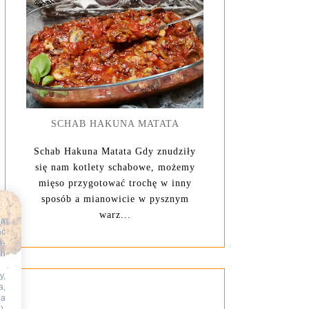
SCHAB HAKUNA MATATA
Schab Hakuna Matata Gdy znudziły
się nam kotlety schabowe, możemy
mięso przygotować trochę w inny
sposób a mianowicie w pysznym
warz...
na
ać
e-
ch
y,
a,
na