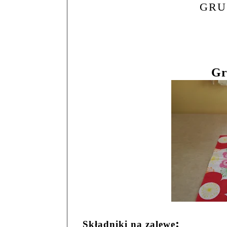
GRU
Gr
:
Składniki na zalewę