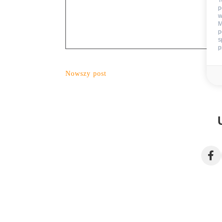
T
p
w
M
p
s
p
Nowszy post