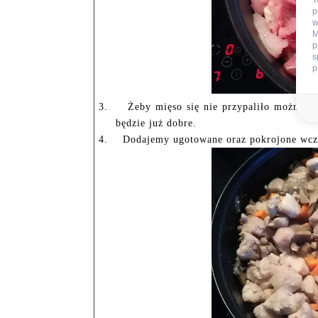
T
p
w
M
p
s
p
3.
Żeby mięso się nie przypaliło można p
będzie już dobre.
4.
Dodajemy ugotowane oraz pokrojone wcze