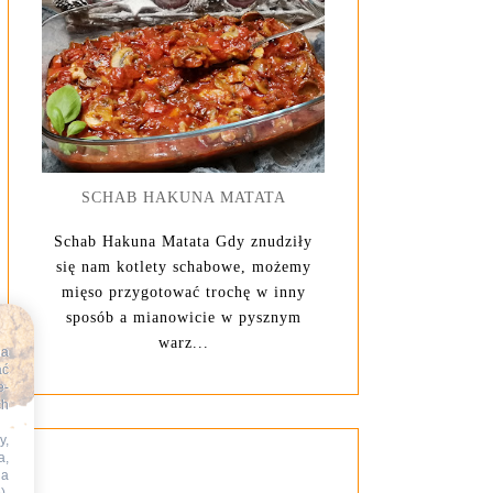
SCHAB HAKUNA MATATA
Schab Hakuna Matata Gdy znudziły
się nam kotlety schabowe, możemy
mięso przygotować trochę w inny
sposób a mianowicie w pysznym
warz...
na
ać
e-
ch
y,
a,
na