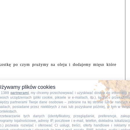
ostkę po czym prużymy na oleju i dodajemy mięso które
Używamy plików cookies
 1389
partnerami
, my chcemy przechowywać i uzyskiwać dostęp do informacji 
woich urządzeniach (pliki cookie, piksele w e-mailach, itp.), łączyć i przekazyw
iędzy partnerami Twoje dane osobowe – zebrane na tej stronie lub w naszych 
ailach, posiadane przez niektórych z nas lub pozyskane później, w tym w inny
ontekstach.
rzetwarzanie tych danych (identyfikatory, przeglądanie, preferencje, zakup
rogramy lojalnościowe, adresy IP, pocztowe i e-mail, telefon, dokładna lokalizacj
tp.) pozwala rozwijać i oferować Ci usługi, treści, oferty handlowe i reklamy 