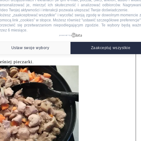
woich urządzeniach i ekranach (w tym e-mail, poczta, SMS, telefon, audio i wideo
ersonalizować je, mierzyć ich skuteczność i analizować odbiorców. Nagrywan
ideo Twojej aktywności i interakcji pozwala ulepszać Twoje doświadczenie.
ożesz „zaakceptować wszystkie” i wycofać swoją zgodę w dowolnym momencie 
omocą link „cookies” w stopce
. Możesz również "ustawić szczegółowe preferencje",
przeciwić się przetwarzaniom niepodlegającym zgodzie. Te wybory będą waż
rzez 6 miesiące.
powered by
odlać odrobiną wody i dalej prużymy do chwili kiedy mięso
Ustaw swoje wybory
Zaakceptuj wszystkie
śniej pieczarki.