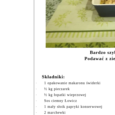
Bardzo szyb
Podawać z zi
Składniki:
·
1 opakowanie makaronu świderki
·
½ kg pieczarek
·
½ kg łopatki wieprzowej
·
Sos ciemny Łowicz
·
1 mały słoik papryki konserwowej
·
2 marchewki