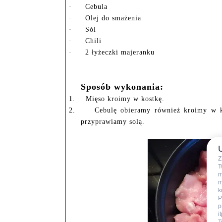
·
Cebula
·
Olej do smażenia
·
Sól
·
Chili
·
2 łyżeczki majeranku
Sposób wykonania:
1.
Mięso kroimy w kostkę.
2.
Cebulę obieramy również kroimy w k
przyprawiamy solą.
Z
T
m
m
k
P
p
i