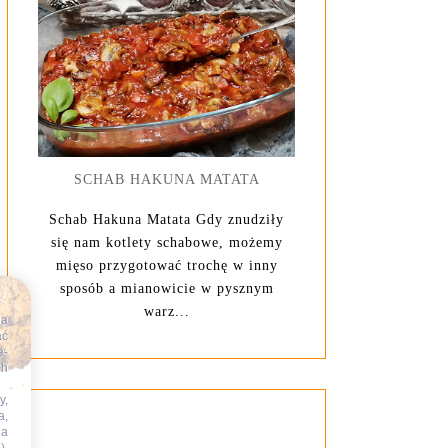
SCHAB HAKUNA MATATA
Schab Hakuna Matata Gdy znudziły
się nam kotlety schabowe, możemy
mięso przygotować trochę w inny
sposób a mianowicie w pysznym
warz...
na
ać
e-
ch
y,
a,
na