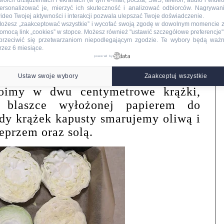
woich urządzeniach i ekranach (w tym e-mail, poczta, SMS, telefon, audio i wideo
ersonalizować je, mierzyć ich skuteczność i analizować odbiorców. Nagrywan
ideo Twojej aktywności i interakcji pozwala ulepszać Twoje doświadczenie.
ożesz „zaakceptować wszystkie” i wycofać swoją zgodę w dowolnym momencie 
omocą link „cookies” w stopce
. Możesz również "ustawić szczegółowe preferencje",
przeciwić się przetwarzaniom niepodlegającym zgodzie. Te wybory będą waż
jeranku
rzez 6 miesiące.
powered by
ania:
Ustaw swoje wybory
Zaakceptuj wszystkie
roimy w dwu centymetrowe krążki,
 blaszce wyłożonej papierem do
dy krążek kapusty smarujemy oliwą i
eprzem oraz solą.