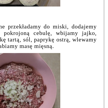
ne przekładamy do miski, dodajemy
 pokrojoną cebulę, wbijamy jajko,
ę tartą, sól, paprykę ostrą, wlewamy
rabiamy masę mięsną.