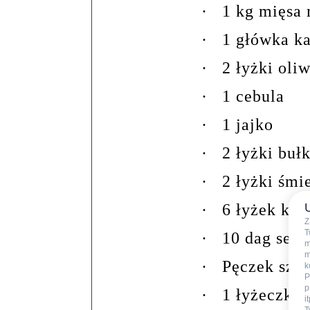
·
1 kg mięsa
·
1 główka k
·
2 łyżki oli
·
1 cebula
·
1 jajko
·
2 łyżki bułk
·
2 łyżki śm
·
6 łyżek ket
Z
T
·
10 dag sera
m
m
·
Pęczek szc
k
P
p
·
1 łyżeczka 
i