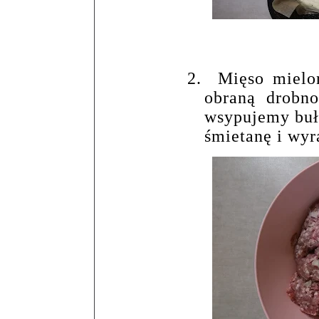
2.
Mięso mielo
obraną drobno
wsypujemy bułk
śmietanę i wy