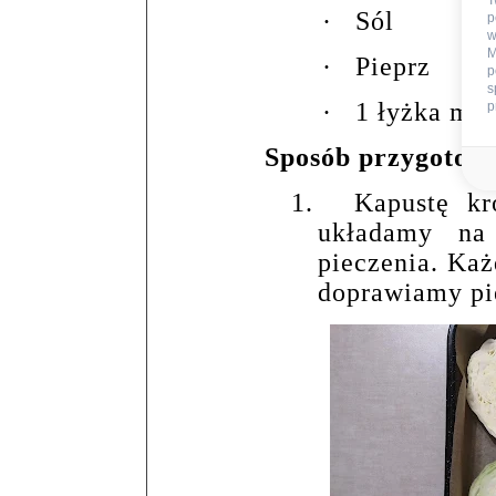
T
·
Sól
p
w
M
·
Pieprz
p
s
·
1 łyżka ma
p
Sposób przygotow
1.
Kapustę k
układamy na
pieczenia. Każ
doprawiamy pi