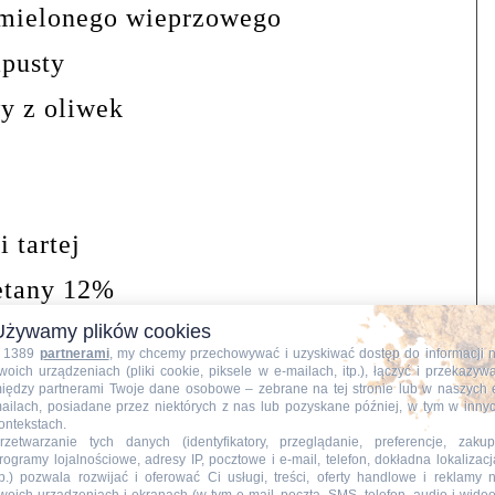
 mielonego wieprzowego
apusty
wy z oliwek
i tartej
ietany 12%
chupu
Używamy plików cookies
 1389
partnerami
, my chcemy przechowywać i uzyskiwać dostęp do informacji 
woich urządzeniach (pliki cookie, piksele w e-mailach, itp.), łączyć i przekazyw
 żółtego
iędzy partnerami Twoje dane osobowe – zebrane na tej stronie lub w naszych 
ailach, posiadane przez niektórych z nas lub pozyskane później, w tym w inny
zypiorku
ontekstach.
rzetwarzanie tych danych (identyfikatory, przeglądanie, preferencje, zakup
rogramy lojalnościowe, adresy IP, pocztowe i e-mail, telefon, dokładna lokalizacj
papryki ostrej
tp.) pozwala rozwijać i oferować Ci usługi, treści, oferty handlowe i reklamy 