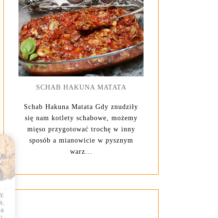
SCHAB HAKUNA MATATA
Schab Hakuna Matata Gdy znudziły
się nam kotlety schabowe, możemy
mięso przygotować trochę w inny
sposób a mianowicie w pysznym
warz...
na
ać
e-
ch
y,
a,
na