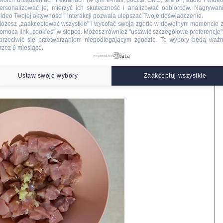
woich urządzeniach i ekranach (w tym e-mail, poczta, SMS, telefon, audio i wideo
ersonalizować je, mierzyć ich skuteczność i analizować odbiorców. Nagrywan
ideo Twojej aktywności i interakcji pozwala ulepszać Twoje doświadczenie.
ożesz „zaakceptować wszystkie” i wycofać swoją zgodę w dowolnym momencie 
omocą link „cookies” w stopce
. Możesz również "ustawić szczegółowe preferencje",
przeciwić się przetwarzaniom niepodlegającym zgodzie. Te wybory będą waż
rzez 6 miesiące.
powered by
o miski, wlewam sos sojowy, 10 g oliwy z oliwek, wsypuję
raskę czosnek, mieszam dokładnie i odstawiam na godzinę do
Ustaw swoje wybory
Zaakceptuj wszystkie