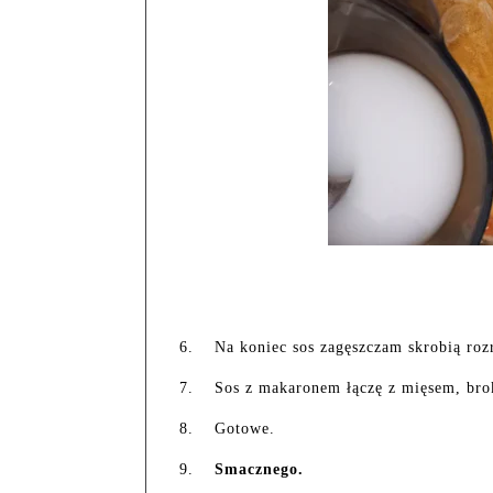
6.
Na koniec sos zagęszczam skrobią roz
7.
Sos z makaronem łączę z mięsem, bro
8.
Gotowe.
9.
Smacznego.