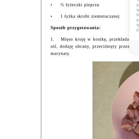
T
•
½ łyżeczki pieprzu
p
w
M
•
1 łyżka skrobi ziemniaczanej
p
s
Sposób przygotowania:
p
1.
Mięso kroję w kostkę, przekładam d
sól, dodaję obrany, przeciśnięty przez p
marynaty.