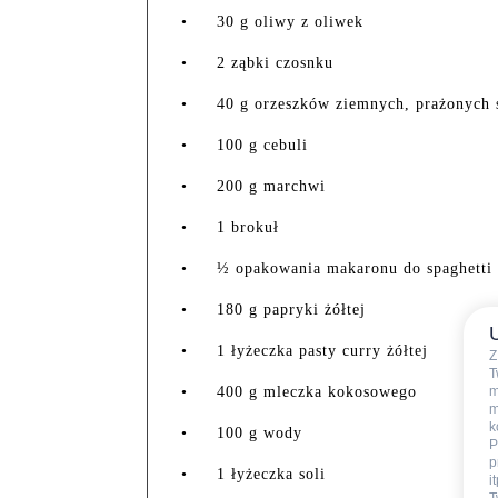
•
30 g oliwy z oliwek
•
2 ząbki czosnku
•
40 g orzeszków ziemnych, prażonych 
•
100 g cebuli
•
200 g marchwi
•
1 brokuł
•
½ opakowania makaronu do spaghetti
•
180 g papryki żółtej
•
1 łyżeczka pasty curry żółtej
Z
T
•
400 g mleczka kokosowego
m
m
k
•
100 g wody
P
p
•
1 łyżeczka soli
i