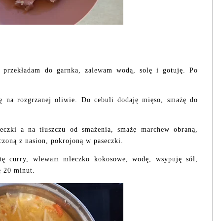
, przekładam do garnka, zalewam wodą, solę i gotuję. Po
ę na rozgrzanej oliwie. Do cebuli dodaję mięso, smażę do
eczki a na tłuszczu od smażenia, smażę marchew obraną,
czoną z nasion, pokrojoną w paseczki.
tę curry, wlewam mleczko kokosowe, wodę, wsypuję sól,
ę 20 minut.