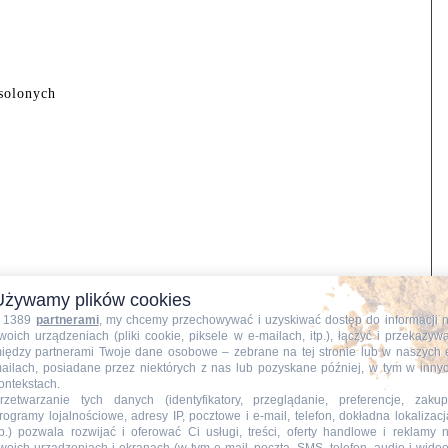
solonych
Używamy plików cookies
 1389
partnerami
, my chcemy przechowywać i uzyskiwać dostęp do informacji 
woich urządzeniach (pliki cookie, piksele w e-mailach, itp.), łączyć i przekazyw
iędzy partnerami Twoje dane osobowe – zebrane na tej stronie lub w naszych 
ailach, posiadane przez niektórych z nas lub pozyskane później, w tym w inny
ontekstach.
rzetwarzanie tych danych (identyfikatory, przeglądanie, preferencje, zakup
rogramy lojalnościowe, adresy IP, pocztowe i e-mail, telefon, dokładna lokalizacj
tp.) pozwala rozwijać i oferować Ci usługi, treści, oferty handlowe i reklamy 