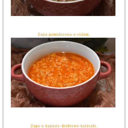
Zupa-pomidorowa-z-ryżem.
Zupa-z-kapusty-drobiowe-kuleczki.