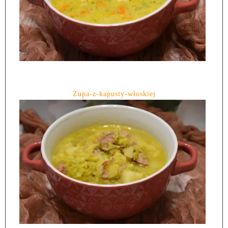
Zupa-z-kapusty-włoskiej