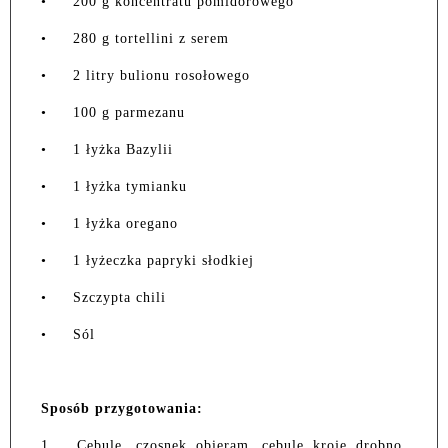
•
200 g koncentratu pomidorowego
•
280 g tortellini z serem
•
2 litry bulionu rosołowego
•
100 g parmezanu
•
1 łyżka Bazylii
•
1 łyżka tymianku
•
1 łyżka oregano
•
1 łyżeczka papryki słodkiej
•
Szczypta chili
•
Sól
Sposób przygotowania:
1.
Cebulę, czosnek obieram, cebulę kroję drobno,