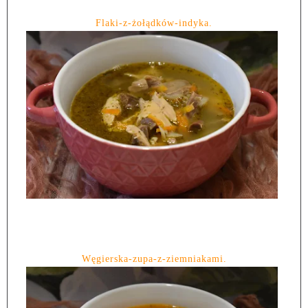
Flaki-z-żołądków-indyka.
Węgierska-zupa-z-ziemniakami.