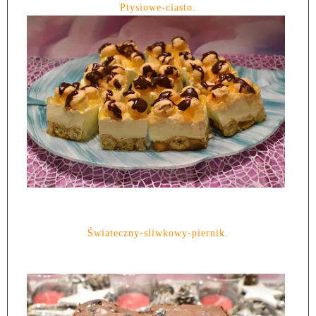
Ptysiowe-ciasto.
Świateczny-sliwkowy-piernik.