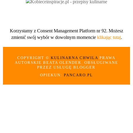
Korzystamy z Consent Management Platform nr 92. Możesz
zmienić swój wybór w dowolnym momencie
klikając tutaj
.
COPYRIGHT ©
KULINARNA CHWILA
PRAWA
AUTORSKIE BEATA OLENDER. OBSŁUGIWANE
PRZEZ USŁUGĘ BLOGGER
OPIEKUN:
PANCARO.PL