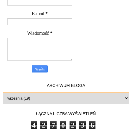
E-mail
*
Wiadomość
*
ARCHIWUM BLOGA
ŁĄCZNA LICZBA WYŚWIETLEŃ
4
2
7
0
2
3
6