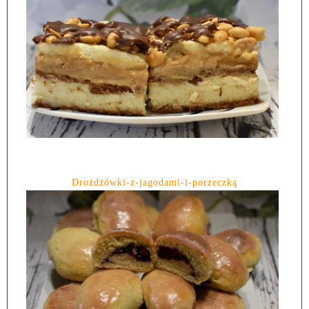
Drożdżówki-z-jagodami-i-porzeczką