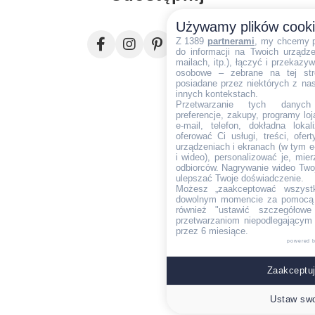
Używamy plików cook
Z 1389
partnerami
, my chcemy 
do informacji na Twoich urządzen
mailach, itp.), łączyć i przekaz
osobowe – zebrane na tej str
posiadane przez niektórych z na
innych kontekstach.
Przetwarzanie tych danych (i
preferencje, zakupy, programy loj
e-mail, telefon, dokładna lokal
oferować Ci usługi, treści, ofe
urządzeniach i ekranach (w tym e-
i wideo), personalizować je, mie
odbiorców. Nagrywanie wideo Twoje
ulepszać Twoje doświadczenie.
Możesz „zaakceptować wszyst
dowolnym momencie za pomocą l
również "ustawić szczegółowe 
przetwarzaniom niepodlegającym
przez 6 miesiące.
powered 
Zaakceptuj
Ustaw swo