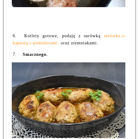
6.
Kotlety gotowe, podaję z surówką
surówka-z-
kapustą-i-pomidorami.
oraz ziemniakami.
7.
Smacznego.