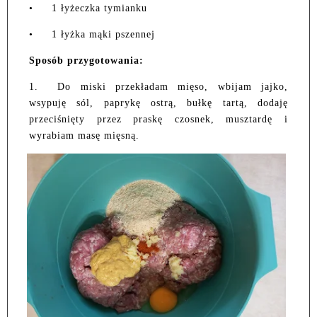
•
1 łyżeczka tymianku
•
1 łyżka mąki pszennej
Sposób przygotowania:
1.
Do miski przekładam mięso, wbijam jajko,
wsypuję sól, paprykę ostrą, bułkę tartą, dodaję
przeciśnięty przez praskę czosnek, musztardę i
wyrabiam masę mięsną.