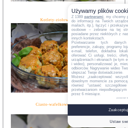
Używamy plików cook
Z 1389
partnerami
, my chcemy 
Kotlety-ziołowe-w-sosie.
do informacji na Twoich urządzen
mailach, itp.), łączyć i przekaz
osobowe – zebrane na tej str
posiadane przez niektórych z na
innych kontekstach.
Przetwarzanie tych danych (i
preferencje, zakupy, programy loj
e-mail, telefon, dokładna lokal
oferować Ci usługi, treści, ofe
urządzeniach i ekranach (w tym e-
i wideo), personalizować je, mie
odbiorców. Nagrywanie wideo Twoje
ulepszać Twoje doświadczenie.
Możesz „zaakceptować wszyst
dowolnym momencie za pomocą l
również "ustawić szczegółowe 
przetwarzaniom niepodlegającym
przez 6 miesiące.
powered 
Ciasto-wafelkowo-orzechowe.
Zaakceptuj
Ustaw swo