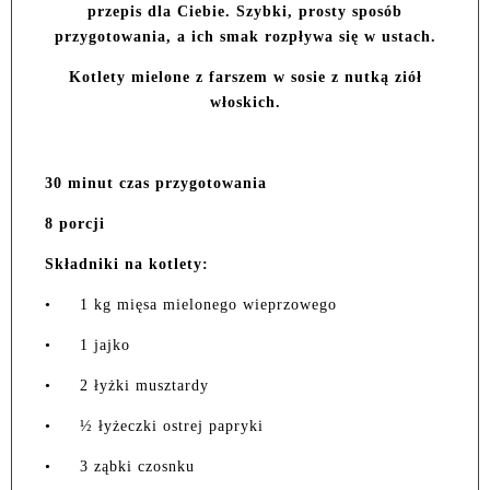
przepis dla Ciebie. Szybki, prosty sposób
przygotowania, a ich smak rozpływa się w ustach.
Kotlety mielone z farszem w sosie z nutką ziół
włoskich.
30 minut czas przygotowania
8 porcji
Składniki na kotlety:
•
1 kg mięsa mielonego wieprzowego
•
1 jajko
•
2 łyżki musztardy
•
½ łyżeczki ostrej papryki
•
3 ząbki czosnku