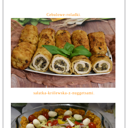
Cebulowe-roladki.
sałatka-królewska-z-nuggetsami.