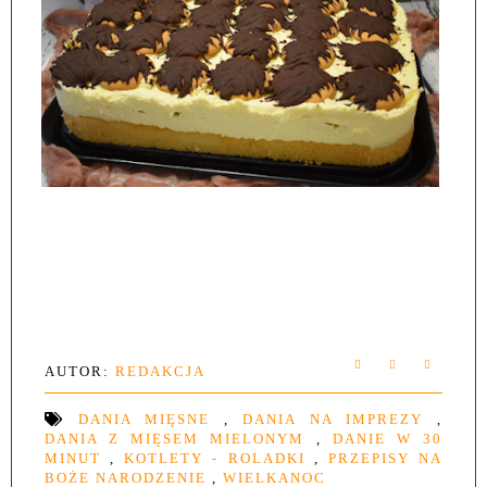
AUTOR:
REDAKCJA
DANIA MIĘSNE
,
DANIA NA IMPREZY
,
DANIA Z MIĘSEM MIELONYM
,
DANIE W 30
MINUT
,
KOTLETY - ROLADKI
,
PRZEPISY NA
BOŻE NARODZENIE
,
WIELKANOC