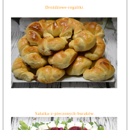
Drożdżowe-rogaliki.
Sałatka-z-pieczonych-buraków.