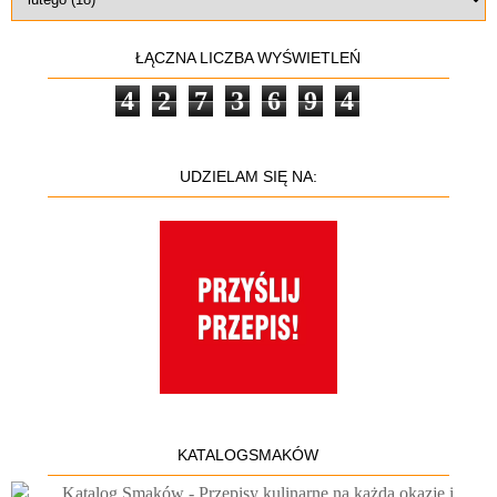
ŁĄCZNA LICZBA WYŚWIETLEŃ
4
2
7
3
6
9
4
UDZIELAM SIĘ NA:
KATALOGSMAKÓW