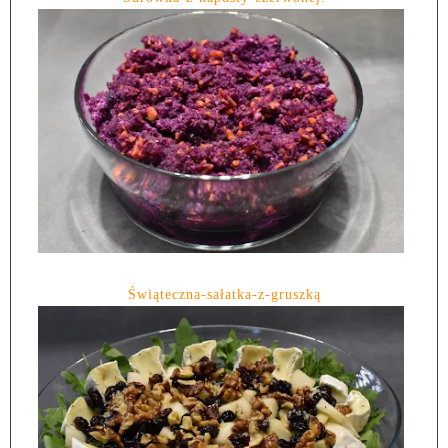
Świąteczna-sałatka-z-gruszką