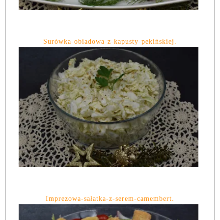
Surówka-obiadowa-z-kapusty-pekińskiej.
Imprezowa-sałatka-z-serem-camembert.