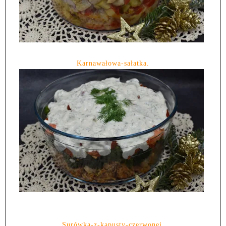
Karnawałowa-sałatka.
Surówka-z-kapusty-czerwonej.