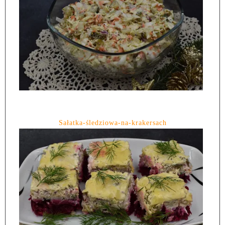
Sałatka-śledziowa-na-krakersach