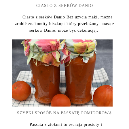
CIASTO Z SERKÓW DANIO
Ciasto z serków Danio Bez użycia mąki, można
zrobić znakomity biszkopt który przełożony masą z
serków Danio, może być dekoracją...
SZYBKI SPOSÓB NA PASSATĘ POMIDOROWĄ
Passata z ziołami to esencja prostoty i