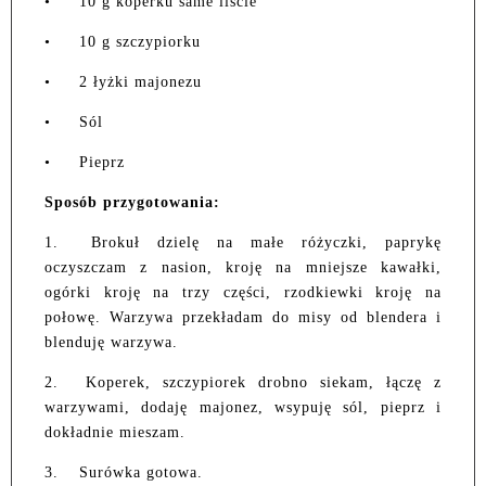
•
10 g koperku same liście
•
10 g szczypiorku
•
2 łyżki majonezu
•
Sól
•
Pieprz
Sposób przygotowania:
1.
Brokuł dzielę na małe różyczki, paprykę
oczyszczam z nasion, kroję na mniejsze kawałki,
ogórki kroję na trzy części, rzodkiewki kroję na
połowę. Warzywa przekładam do misy od blendera i
blenduję warzywa.
2.
Koperek, szczypiorek drobno siekam, łączę z
warzywami, dodaję majonez, wsypuję sól, pieprz i
dokładnie mieszam.
3.
Surówka gotowa.