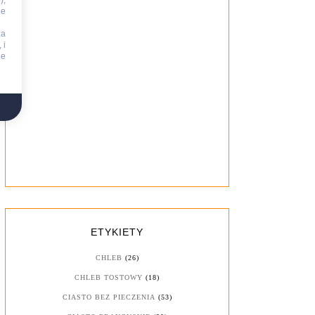
),
ie
za
 i
ne
ETYKIETY
CHLEB
(26)
CHLEB TOSTOWY
(18)
CIASTO BEZ PIECZENIA
(53)