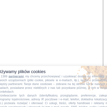
Używamy plików cookies
przyprawą Gyros. Mięso smażę na rozgrzanym oleju. Po
 1389
partnerami
, my chcemy przechowywać i uzyskiwać dostęp do informacji 
ia.
woich urządzeniach (pliki cookie, piksele w e-mailach, itp.), łączyć i przekazyw
iędzy partnerami Twoje dane osobowe – zebrane na tej stronie lub w naszych 
ailach, posiadane przez niektórych z nas lub pozyskane później, w tym w inny
ontekstach.
rzetwarzanie tych danych (identyfikatory, przeglądanie, preferencje, zakup
rogramy lojalnościowe, adresy IP, pocztowe i e-mail, telefon, dokładna lokalizacj
tp.) pozwala rozwijać i oferować Ci usługi, treści, oferty handlowe i reklamy 