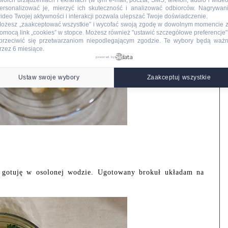
woich urządzeniach i ekranach (w tym e-mail, poczta, SMS, telefon, audio i wideo
ersonalizować je, mierzyć ich skuteczność i analizować odbiorców. Nagrywan
ideo Twojej aktywności i interakcji pozwala ulepszać Twoje doświadczenie.
ożesz „zaakceptować wszystkie” i wycofać swoją zgodę w dowolnym momencie 
omocą link „cookies” w stopce
. Możesz również "ustawić szczegółowe preferencje",
przeciwić się przetwarzaniom niepodlegającym zgodzie. Te wybory będą waż
rzez 6 miesiące.
powered by
Ustaw swoje wybory
Zaakceptuj wszystkie
, gotuję w osolonej wodzie. Ugotowany brokuł układam na