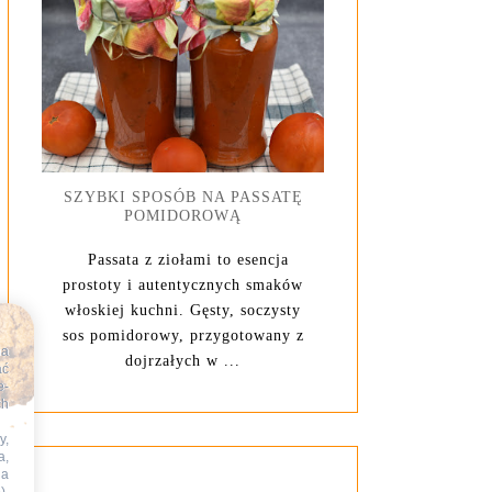
SZYBKI SPOSÓB NA PASSATĘ
POMIDOROWĄ
Passata z ziołami to esencja
prostoty i autentycznych smaków
włoskiej kuchni. Gęsty, soczysty
sos pomidorowy, przygotowany z
na
dojrzałych w ...
ać
e-
ch
y,
a,
na