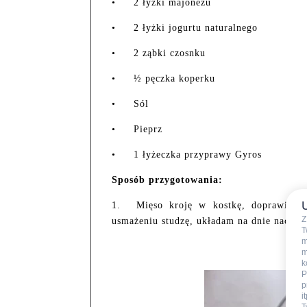
•
2 łyżki majonezu
•
2 łyżki jogurtu naturalnego
•
2 ząbki czosnku
•
½ pęczka koperku
•
Sól
•
Pieprz
•
1 łyżeczka przyprawy Gyros
Sposób przygotowania:
1.
Mięso kroję w kostkę, doprawiam 
Z
usmażeniu studzę, układam na dnie naczyn
T
m
m
k
P
p
i