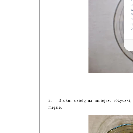
T
p
w
M
p
s
p
2.
Brokuł dzielę na mniejsze różyczki
mięsie.