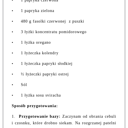
•
1 papryka czerwona
•
1 papryka zielona
•
480 g fasolki czerwonej z puszki
•
3 łyżki koncentratu pomidorowego
•
1 łyżka oregano
•
1 łyżeczka kolendry
•
1 łyżeczka papryki słodkiej
•
½ łyżeczki papryki ostrej
•
Sól
•
1 łyżka sosu sviracha
Sposób przygotowania:
1.
Przygotowanie bazy:
Zaczynam od obrania cebuli
i czosnku, które drobno siekam. Na rozgrzanej patelni