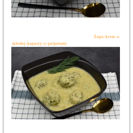
Zupa-krem-z-
młodej-kapusty-z-pulpetami