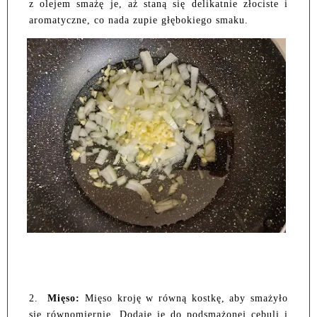
z olejem smażę je, aż staną się delikatnie złociste i
aromatyczne, co nada zupie głębokiego smaku.
2.
Mięso:
Mięso kroję w równą kostkę, aby smażyło
się równomiernie. Dodaję je do podsmażonej cebuli i