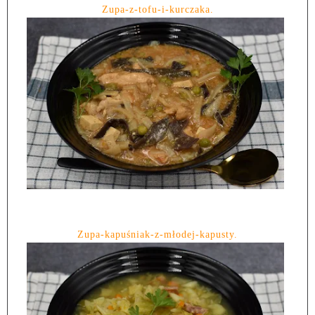
Zupa-z-tofu-i-kurczaka.
Zupa-kapuśniak-z-młodej-kapusty.