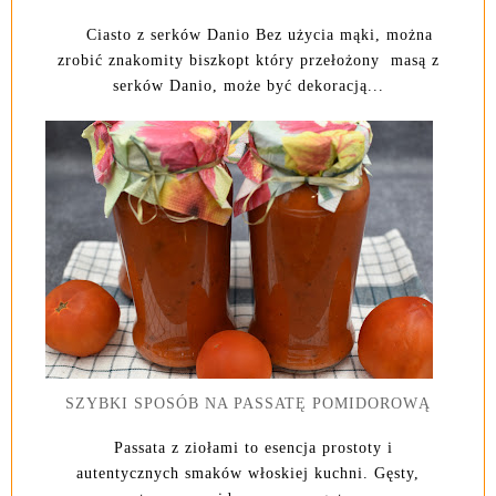
Ciasto z serków Danio Bez użycia mąki, można
zrobić znakomity biszkopt który przełożony masą z
serków Danio, może być dekoracją...
SZYBKI SPOSÓB NA PASSATĘ POMIDOROWĄ
Passata z ziołami to esencja prostoty i
autentycznych smaków włoskiej kuchni. Gęsty,