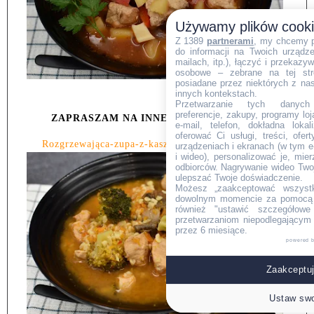
Używamy plików cook
Z 1389
partnerami
, my chcemy 
do informacji na Twoich urządzen
mailach, itp.), łączyć i przekaz
osobowe – zebrane na tej str
posiadane przez niektórych z na
innych kontekstach.
Przetwarzanie tych danych (i
preferencje, zakupy, programy loj
ZAPRASZAM NA INNE MOJE PRZEPISY:
e-mail, telefon, dokładna lokal
oferować Ci usługi, treści, ofe
Rozgrzewająca-zupa-z-kaszą-bulgur-i-kurczakiem
urządzeniach i ekranach (w tym e-
i wideo), personalizować je, mie
odbiorców. Nagrywanie wideo Twoje
ulepszać Twoje doświadczenie.
Możesz „zaakceptować wszyst
dowolnym momencie za pomocą l
również "ustawić szczegółowe 
przetwarzaniom niepodlegającym
przez 6 miesiące.
powered 
Zaakceptuj
Ustaw swo