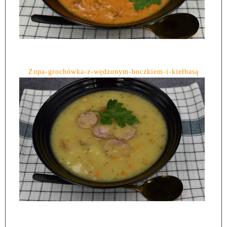
Zupa-grochówka-z-wędzonym-boczkiem-i-kiełbasą