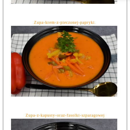
Zupa-krem-z-pieczonej-papryki.
Zupa-z-kapusty-oraz-fasolki-szparagowej