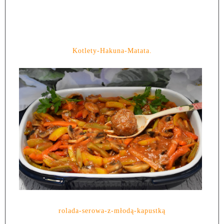
Kotlety-Hakuna-Matata.
rolada-serowa-z-młodą-kapustką