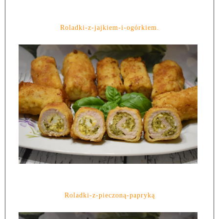
Roladki-z-jajkiem-i-ogórkiem.
Roladki-z-pieczoną-papryką