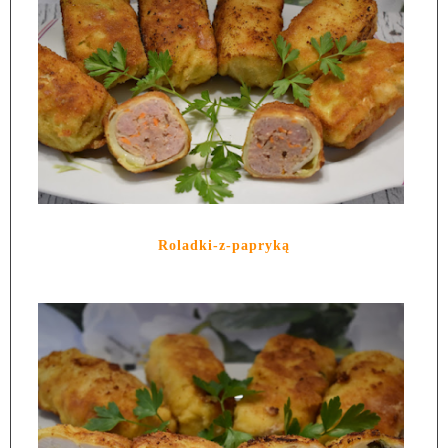
Roladki-z-papryką