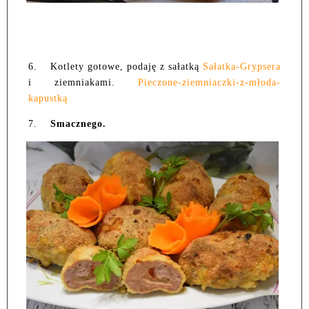
6.
Kotlety gotowe, podaję z sałatką
Sałatka-Grypsera
i ziemniakami.
Pieczone-ziemniaczki-z-młoda-
kapustką
7.
Smacznego.