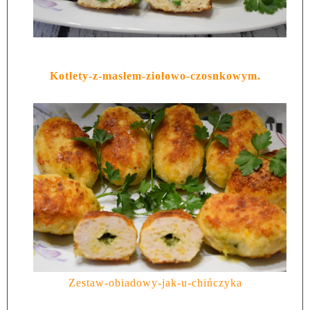
Kotlety-z-masłem-ziołowo-czosnkowym.
Zestaw-obiadowy-jak-u-chińczyka