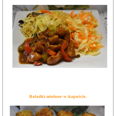
Roladki-mielone-w-kapuście.