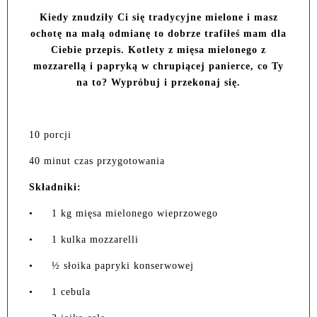
Kiedy znudziły Ci się tradycyjne mielone i masz
ochotę na małą odmianę to dobrze trafiłeś mam dla
Ciebie przepis. Kotlety z mięsa mielonego z
mozzarellą i papryką w chrupiącej panierce, co Ty
na to? Wypróbuj i przekonaj się.
10 porcji
40 minut czas przygotowania
Składniki:
•
1 kg mięsa mielonego wieprzowego
•
1 kulka mozzarelli
•
½ słoika papryki konserwowej
•
1 cebula