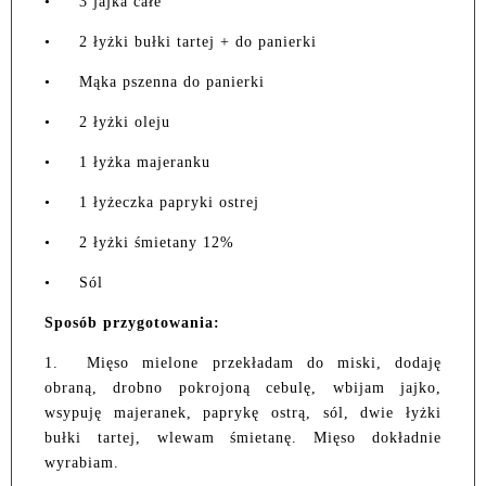
•
3 jajka całe
•
2 łyżki bułki tartej + do panierki
•
Mąka pszenna do panierki
•
2 łyżki oleju
•
1 łyżka majeranku
•
1 łyżeczka papryki ostrej
•
2 łyżki śmietany 12%
•
Sól
Sposób przygotowania:
1.
Mięso mielone przekładam do miski, dodaję
obraną, drobno pokrojoną cebulę, wbijam jajko,
wsypuję majeranek, paprykę ostrą, sól, dwie łyżki
bułki tartej, wlewam śmietanę. Mięso dokładnie
wyrabiam.