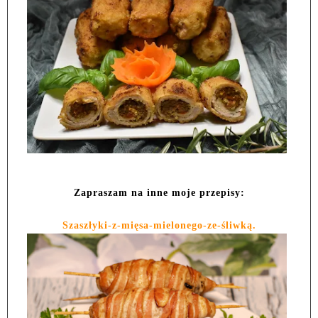
Zapraszam na inne moje przepisy:
Szaszłyki-z-mięsa-mielonego-ze-śliwką.