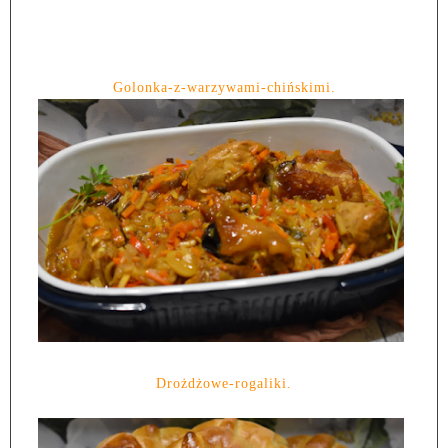
Golonka-z-warzywami-chińskimi.
Drożdżowe-rogaliki.