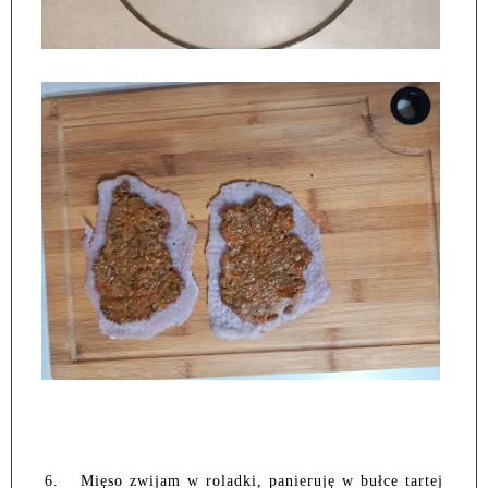
6.
Mięso zwijam w roladki, panieruję w bułce tartej