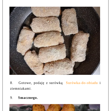
8.
Gotowe, podaję z surówką
Surówka-do-obiadu
i
ziemniakami.
9.
Smacznego.