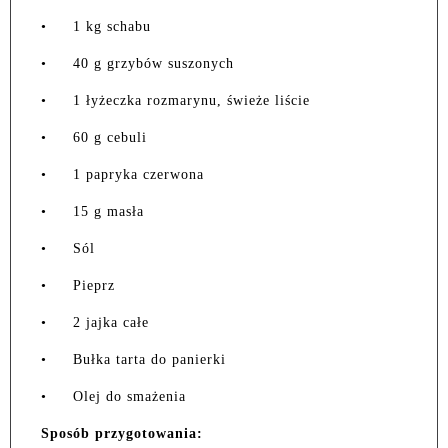
•
1 kg schabu
•
40 g grzybów suszonych
•
1 łyżeczka rozmarynu, świeże liście
•
60 g cebuli
•
1 papryka czerwona
•
15 g masła
•
Sól
•
Pieprz
•
2 jajka całe
•
Bułka tarta do panierki
•
Olej do smażenia
Sposób przygotowania: