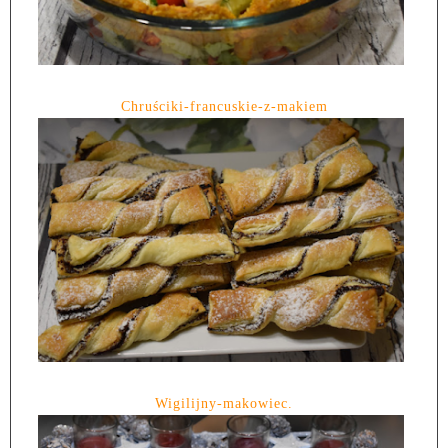
Chruściki-francuskie-z-makiem
Wigilijny-makowiec.