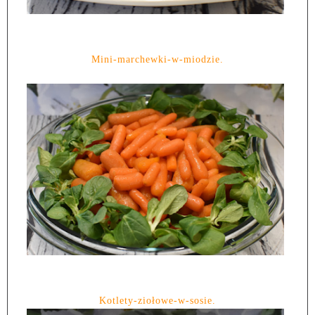
Mini-marchewki-w-miodzie.
Kotlety-ziołowe-w-sosie.