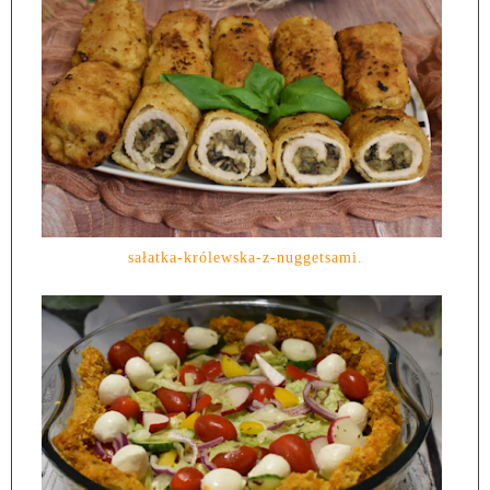
sałatka-królewska-z-nuggetsami.