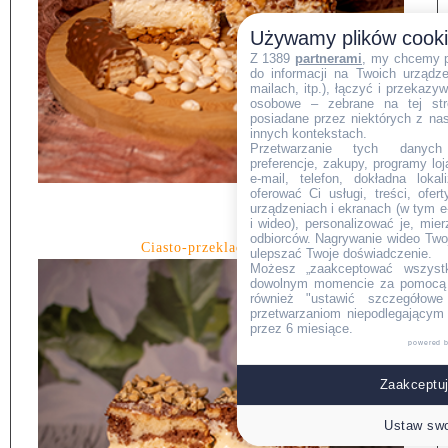
Używamy plików cook
Z 1389
partnerami
, my chcemy 
do informacji na Twoich urządzen
mailach, itp.), łączyć i przekaz
osobowe – zebrane na tej str
posiadane przez niektórych z na
innych kontekstach.
Przetwarzanie tych danych (i
preferencje, zakupy, programy loj
e-mail, telefon, dokładna lokal
oferować Ci usługi, treści, ofe
urządzeniach i ekranach (w tym e-
i wideo), personalizować je, mie
odbiorców. Nagrywanie wideo Twoje
Ciasto-przekladana-zebra
ulepszać Twoje doświadczenie.
Możesz „zaakceptować wszyst
dowolnym momencie za pomocą l
również "ustawić szczegółowe 
przetwarzaniom niepodlegającym
przez 6 miesiące.
powered 
Zaakceptuj
Ustaw swo