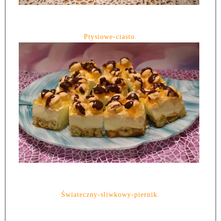
Ptysiowe-ciasto.
Świateczny-sliwkowy-piernik.