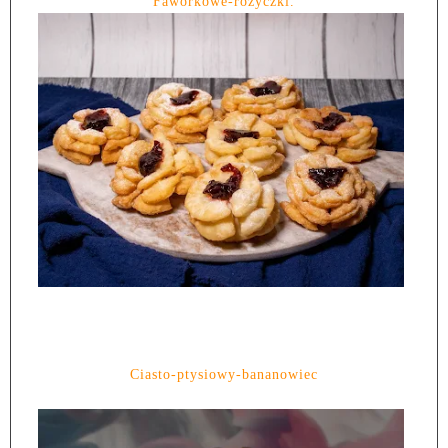
Faworkowe-różyczki.
Ciasto-ptysiowy-bananowiec