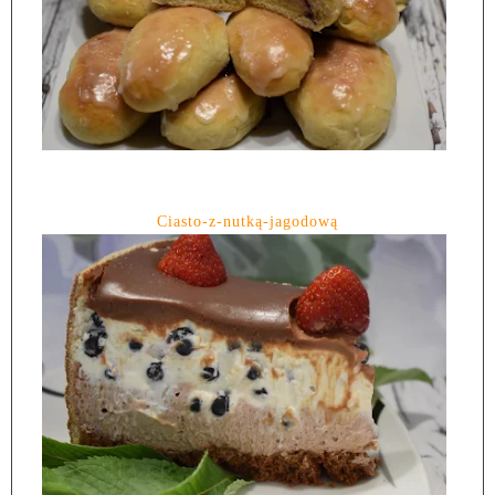
Ciasto-z-nutką-jagodową