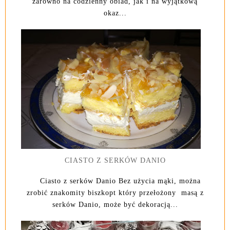
zarówno na codzienny obiad, jak i na wyjątkową
okaz...
CIASTO Z SERKÓW DANIO
Ciasto z serków Danio Bez użycia mąki, można
zrobić znakomity biszkopt który przełożony masą z
serków Danio, może być dekoracją...