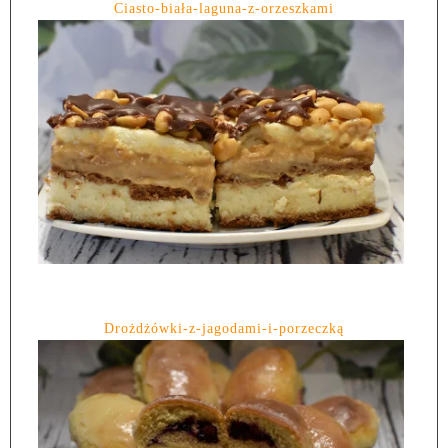
Ciasto-biała-laguna-z-orzeszkami
Drożdżówki-z-jagodami-i-porzeczką