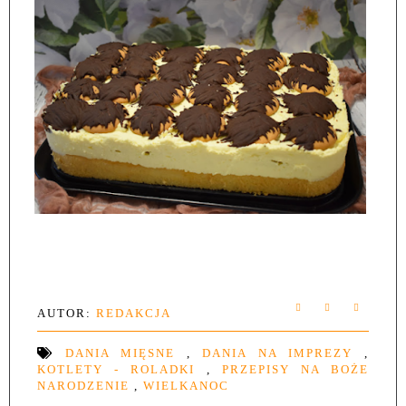
AUTOR:
REDAKCJA
DANIA MIĘSNE
,
DANIA NA IMPREZY
,
KOTLETY - ROLADKI
,
PRZEPISY NA BOŻE
NARODZENIE
,
WIELKANOC