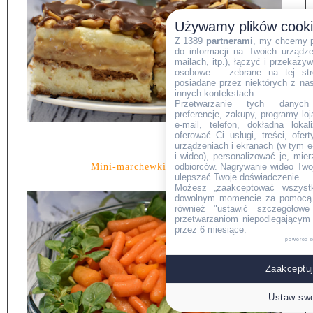
Używamy plików cook
Z 1389
partnerami
, my chcemy 
do informacji na Twoich urządzen
mailach, itp.), łączyć i przekaz
osobowe – zebrane na tej str
posiadane przez niektórych z na
innych kontekstach.
Przetwarzanie tych danych (i
preferencje, zakupy, programy loj
e-mail, telefon, dokładna lokal
oferować Ci usługi, treści, ofe
urządzeniach i ekranach (w tym e-
i wideo), personalizować je, mie
odbiorców. Nagrywanie wideo Twoje
Mini-marchewki-w-miodzie.
ulepszać Twoje doświadczenie.
Możesz „zaakceptować wszyst
dowolnym momencie za pomocą l
również "ustawić szczegółowe 
przetwarzaniom niepodlegającym
przez 6 miesiące.
powered 
Zaakceptuj
Ustaw swo