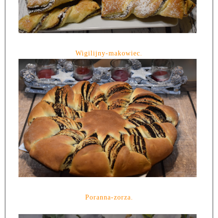
Wigilijny-makowiec.
Poranna-zorza.