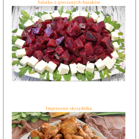
Sałatka-z-pieczonych-buraków.
Imprezowe-skrzydełka.