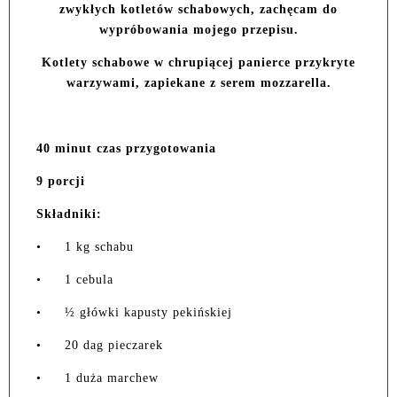
zwykłych kotletów schabowych, zachęcam do
wypróbowania mojego przepisu.
Kotlety schabowe w chrupiącej panierce przykryte
warzywami, zapiekane z serem mozzarella.
40 minut czas przygotowania
9 porcji
Składniki:
•
1 kg schabu
•
1 cebula
•
½ główki kapusty pekińskiej
•
20 dag pieczarek
•
1 duża marchew