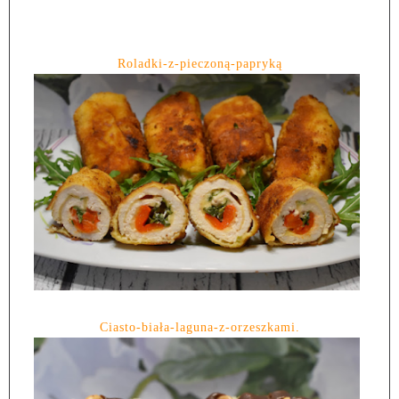
Roladki-z-pieczoną-papryką
Ciasto-biała-laguna-z-orzeszkami.