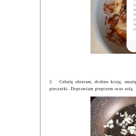
T
p
w
M
p
s
p
2.
Cebulę obieram, drobno kroję, smaż
pieczarki. Doprawiam pieprzem oraz solą.