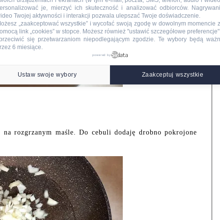
woich urządzeniach i ekranach (w tym e-mail, poczta, SMS, telefon, audio i wideo
ersonalizować je, mierzyć ich skuteczność i analizować odbiorców. Nagrywan
ideo Twojej aktywności i interakcji pozwala ulepszać Twoje doświadczenie.
ożesz „zaakceptować wszystkie” i wycofać swoją zgodę w dowolnym momencie 
omocą link „cookies” w stopce
. Możesz również "ustawić szczegółowe preferencje",
przeciwić się przetwarzaniom niepodlegającym zgodzie. Te wybory będą waż
rzez 6 miesiące.
powered by
Ustaw swoje wybory
Zaakceptuj wszystkie
ę na rozgrzanym maśle. Do cebuli dodaję drobno pokrojone