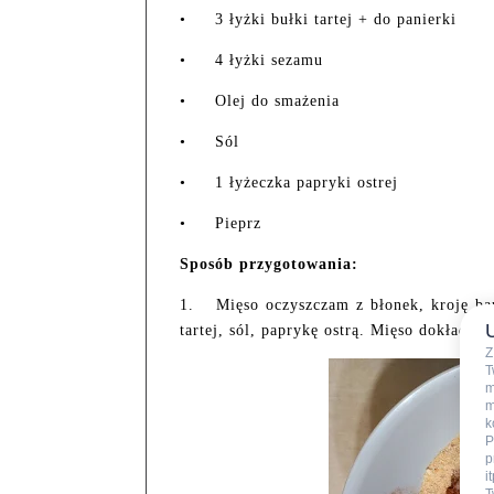
•
3 łyżki bułki tartej + do panierki
•
4 łyżki sezamu
•
Olej do smażenia
•
Sól
•
1 łyżeczka papryki ostrej
•
Pieprz
Sposób przygotowania:
1.
Mięso oczyszczam z błonek, kroję ba
tartej, sól, paprykę ostrą. Mięso dokładni
Z
T
m
m
k
P
p
i