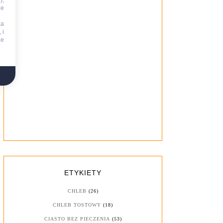
),
ie
za
 i
ne
ETYKIETY
CHLEB
(26)
CHLEB TOSTOWY
(18)
CIASTO BEZ PIECZENIA
(53)