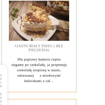
CIASTO BIAŁY ŚNIEG ( BEZ
PIECZENIA)
Dla poprawy humoru często
sięgamy po czekoladę, ja proponuję
czekoladę utopioną w masie,
na
zmieszanej z miodowymi
ać
kuleczkami a cał...
e-
ch
y,
a,
na