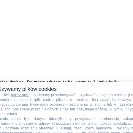
rdzo drobno. Do mięsa wbijam jajka, wsypuję 3 łyżki bułki
Używamy plików cookies
e wyrabiam.
 1389
partnerami
, my chcemy przechowywać i uzyskiwać dostęp do informacji 
woich urządzeniach (pliki cookie, piksele w e-mailach, itp.), łączyć i przekazyw
iędzy partnerami Twoje dane osobowe – zebrane na tej stronie lub w naszych 
ailach, posiadane przez niektórych z nas lub pozyskane później, w tym w inny
ontekstach.
rzetwarzanie tych danych (identyfikatory, przeglądanie, preferencje, zakup
rogramy lojalnościowe, adresy IP, pocztowe i e-mail, telefon, dokładna lokalizacj
tp.) pozwala rozwijać i oferować Ci usługi, treści, oferty handlowe i reklamy 