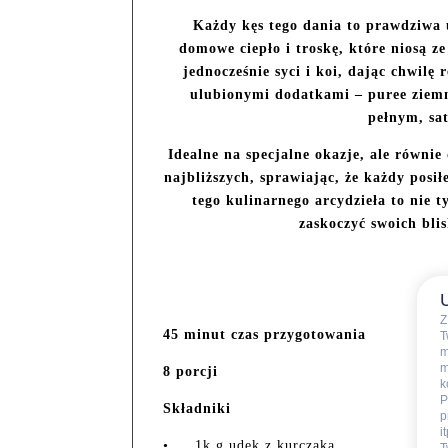
Każdy kęs tego dania to prawdziwa u
domowe ciepło i troskę, które niosą z
jednocześnie syci i koi, dając chwilę
ulubionymi dodatkami – puree ziemni
pełnym, sa
Idealne na specjalne okazje, ale równi
najbliższych, sprawiając, że każdy posi
tego kulinarnego arcydzieła to nie t
zaskoczyć swoich bl
Z
45 minut czas przygotowania
T
m
m
8 porcji
k
P
Składniki
p
i
•
1k g udek z kurczaka