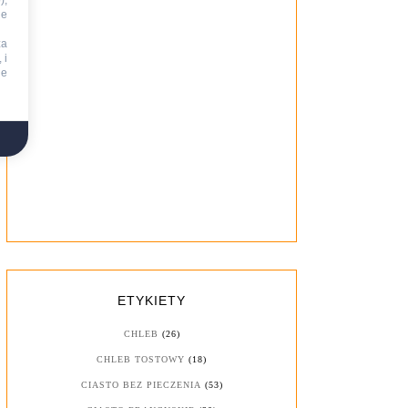
),
ie
za
 i
ne
ETYKIETY
CHLEB
(26)
CHLEB TOSTOWY
(18)
CIASTO BEZ PIECZENIA
(53)