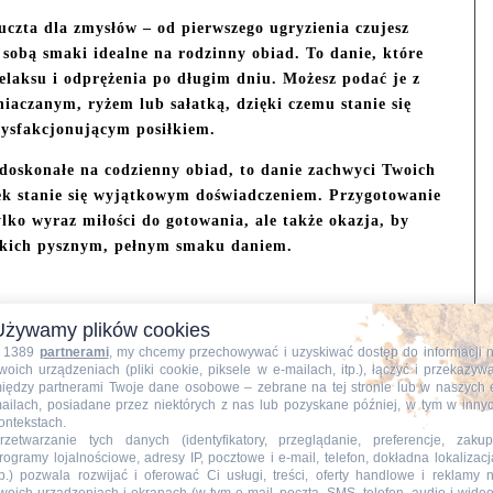
czta dla zmysłów – od pierwszego ugryzienia czujesz
e sobą smaki idealne na rodzinny obiad. To danie, które
 relaksu i odprężenia po długim dniu. Możesz podać je z
aczanym, ryżem lub sałatką, dzięki czemu stanie się
tysfakcjonującym posiłkiem.
e doskonałe na codzienny obiad, to danie zachwyci Twoich
łek stanie się wyjątkowym doświadczeniem. Przygotowanie
ylko wyraz miłości do gotowania, ale także okazja, by
iskich pysznym, pełnym smaku daniem.
Używamy plików cookies
 1389
partnerami
, my chcemy przechowywać i uzyskiwać dostęp do informacji 
woich urządzeniach (pliki cookie, piksele w e-mailach, itp.), łączyć i przekazyw
iędzy partnerami Twoje dane osobowe – zebrane na tej stronie lub w naszych 
ailach, posiadane przez niektórych z nas lub pozyskane później, w tym w inny
ontekstach.
rzetwarzanie tych danych (identyfikatory, przeglądanie, preferencje, zakup
rogramy lojalnościowe, adresy IP, pocztowe i e-mail, telefon, dokładna lokalizacj
tp.) pozwala rozwijać i oferować Ci usługi, treści, oferty handlowe i reklamy 