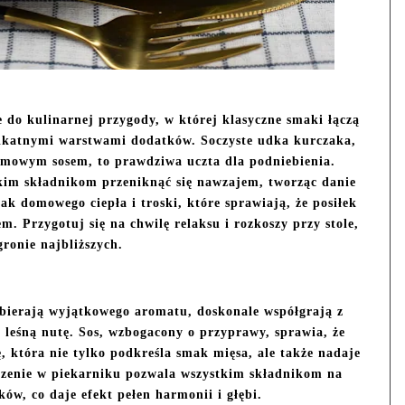
e do kulinarnej przygody, w której klasyczne smaki łączą
likatnymi warstwami dodatków. Soczyste udka kurczaka,
remowym sosem, to prawdziwa uczta dla podniebienia.
kim składnikom przeniknąć się nawzajem, tworząc danie
ak domowego ciepła i troski, które sprawiają, że posiłek
. Przygotuj się na chwilę relaksu i rozkoszy przy stole,
gronie najbliższych.
abierają wyjątkowego aromatu, doskonale współgrają z
 leśną nutę. Sos, wzbogacony o przyprawy, sprawia, że
, która nie tylko podkreśla smak mięsa, ale także nadaje
czenie w piekarniku pozwala wszystkim składnikom na
ów, co daje efekt pełen harmonii i głębi.