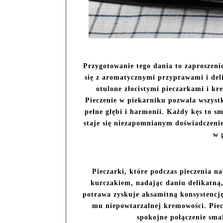
Przygotowanie tego dania to zaproszeni
się z aromatycznymi przyprawami i de
otulone złocistymi pieczarkami i k
Pieczenie w piekarniku pozwala wszyst
pełne głębi i harmonii. Każdy kęs to sm
staje się niezapomnianym doświadczeniem
w 
Pieczarki, które podczas pieczenia n
kurczakiem, nadając daniu delikatną,
potrawa zyskuje aksamitną konsystencję
mu niepowtarzalnej kremowości. Pie
spokojne połączenie smak