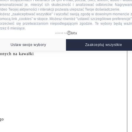
woich urządzeniach i ekranach (w tym e-mail, poczta, SMS, telefon, audio i wideo
ersonalizować je, mierzyć ich skuteczność i analizować odbiorców. Nagrywan
ideo Twojej aktywności i interakcji pozwala ulepszać Twoje doświadczenie.
ożesz „zaakceptować wszystkie” i wycofać swoją zgodę w dowolnym momencie 
omocą link „cookies” w stopce
. Możesz również "ustawić szczegółowe preferencje",
go
przeciwić się przetwarzaniom niepodlegającym zgodzie. Te wybory będą waż
rzez 6 miesiące.
powered by
Ustaw swoje wybory
Zaakceptuj wszystkie
onych na kawałki
go