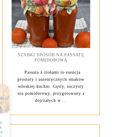
SZYBKI SPOSÓB NA PASSATĘ
POMIDOROWĄ
Passata z ziołami to esencja
prostoty i autentycznych smaków
włoskiej kuchni. Gęsty, soczysty
sos pomidorowy, przygotowany z
na
dojrzałych w ...
ać
e-
ch
y,
a,
na