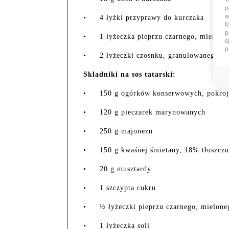
T
p
w
•
4 łyżki przyprawy do kurczaka
M
p
•
1 łyżeczka pieprzu czarnego, mielone
s
p
•
2 łyżeczki czosnku, granulowanego
Składniki na sos tatarski:
•
150 g ogórków konserwowych, pokroj
•
120 g pieczarek marynowanych
•
250 g majonezu
•
150 g kwaśnej śmietany, 18% tłuszczu
•
20 g musztardy
•
1 szczypta cukru
•
½ łyżeczki pieprzu czarnego, mielone
•
1 łyżeczka soli