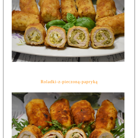
Roladki-z-pieczoną-papryką