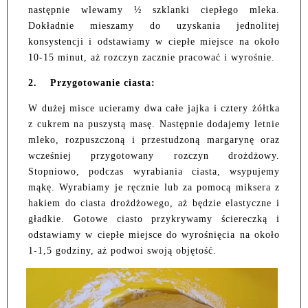
następnie wlewamy ½ szklanki ciepłego mleka.
Dokładnie mieszamy do uzyskania jednolitej
konsystencji i odstawiamy w ciepłe miejsce na około
10-15 minut, aż rozczyn zacznie pracować i wyrośnie.
2.
Przygotowanie ciasta:
W dużej misce ucieramy dwa całe jajka i cztery żółtka
z cukrem na puszystą masę. Następnie dodajemy letnie
mleko, rozpuszczoną i przestudzoną margarynę oraz
wcześniej przygotowany rozczyn drożdżowy.
Stopniowo, podczas wyrabiania ciasta, wsypujemy
mąkę. Wyrabiamy je ręcznie lub za pomocą miksera z
hakiem do ciasta drożdżowego, aż będzie elastyczne i
gładkie. Gotowe ciasto przykrywamy ściereczką i
odstawiamy w ciepłe miejsce do wyrośnięcia na około
1-1,5 godziny, aż podwoi swoją objętość.