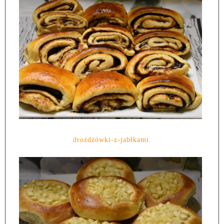
drożdżówki-z-jabłkami.