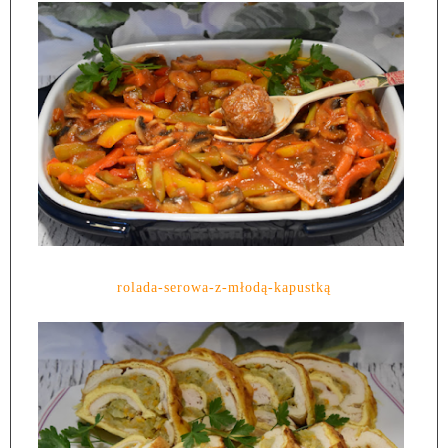
rolada-serowa-z-młodą-kapustką