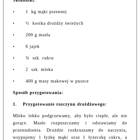
Składniki:
• 1 kg mąki pszennej
• ½ kostka drożdży świeżych
• 200 g masła
• 6 jajek
• ¾ szk. cukru
• 2 szk. mleka
• 400 g masy makowej w puszce
Sposób przygotowania:
1.
Przygotowanie rozczynu drożdżowego:
Mleko lekko podgrzewamy, aby było ciepłe, ale nie
gorące. Masło rozpuszczamy i odstawiamy do
przestudzenia. Drożdże rozkruszamy do naczynia,
wsypujemy 1 łyżkę mąki oraz 1 łyżeczkę cukru, a