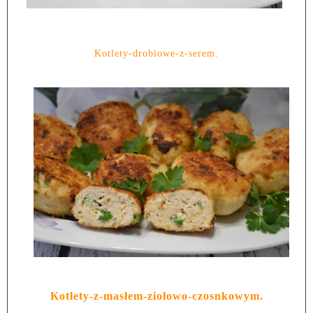
Kotlety-drobiowe-z-serem.
Kotlety-z-masłem-ziołowo-czosnkowym.