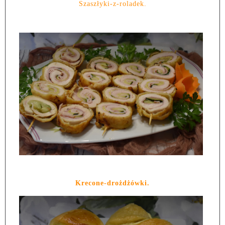
Szaszłyki-z-roladek.
Krecone-drożdżówki.