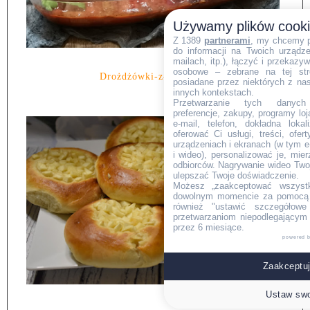
Używamy plików cook
Z 1389
partnerami
, my chcemy 
do informacji na Twoich urządzen
mailach, itp.), łączyć i przekaz
osobowe – zebrane na tej str
Drożdżówki-z-jabłkami.
posiadane przez niektórych z na
innych kontekstach.
Przetwarzanie tych danych (i
preferencje, zakupy, programy loj
e-mail, telefon, dokładna lokal
oferować Ci usługi, treści, ofe
urządzeniach i ekranach (w tym e-
i wideo), personalizować je, mie
odbiorców. Nagrywanie wideo Twoje
ulepszać Twoje doświadczenie.
Możesz „zaakceptować wszyst
dowolnym momencie za pomocą l
również "ustawić szczegółowe 
przetwarzaniom niepodlegającym
przez 6 miesiące.
powered 
Zaakceptuj
Ustaw swo