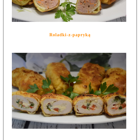
Roladki-z-papryką