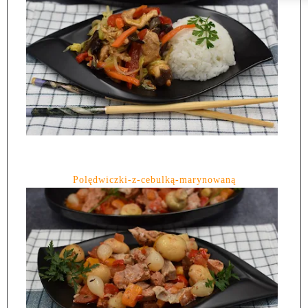
Polędwiczki-z-cebulką-marynowaną