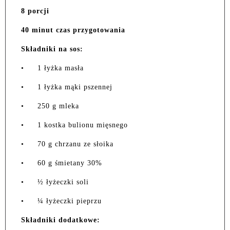
8 porcji
40 minut czas przygotowania
Składniki na sos:
•
1 łyżka masła
•
1 łyżka mąki pszennej
•
250 g mleka
•
1 kostka bulionu mięsnego
•
70 g chrzanu ze słoika
•
60 g śmietany 30%
•
½ łyżeczki soli
•
¼ łyżeczki pieprzu
Składniki dodatkowe: