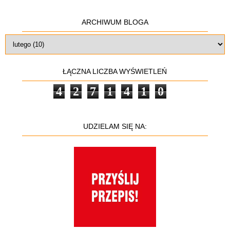
ARCHIWUM BLOGA
ŁĄCZNA LICZBA WYŚWIETLEŃ
4
2
7
1
4
1
0
UDZIELAM SIĘ NA: