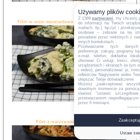
Używamy plików cook
Z 1389
partnerami
, my chcemy 
Filet-w-sosie-musztardowo-miodowym-z-brokułem
do informacji na Twoich urządzen
mailach, itp.), łączyć i przekaz
osobowe – zebrane na tej str
posiadane przez niektórych z na
innych kontekstach.
Przetwarzanie tych danych (i
preferencje, zakupy, programy loj
e-mail, telefon, dokładna lokal
oferować Ci usługi, treści, ofe
urządzeniach i ekranach (w tym e-
i wideo), personalizować je, mie
odbiorców. Nagrywanie wideo Twoje
ulepszać Twoje doświadczenie.
Możesz „zaakceptować wszyst
dowolnym momencie za pomocą l
również "ustawić szczegółowe 
przetwarzaniom niepodlegającym
przez 6 miesiące.
powered 
Zaakceptuj
Filet-z-warzywami-po-azjatycku.
Ustaw swo