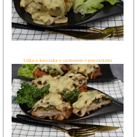
Udka-z-kurczaka-z-jarmużem-i-pieczarkami.