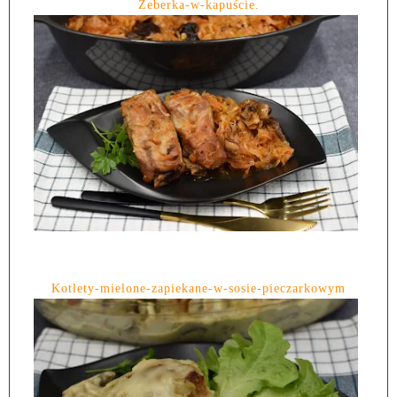
Żeberka-w-kapuście.
Kotlety-mielone-zapiekane-w-sosie-pieczarkowym