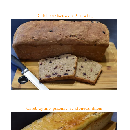
Chleb-orkiszowy-z-żurawiną
Chleb-żytnio-pszenny-ze-słonecznikiem.