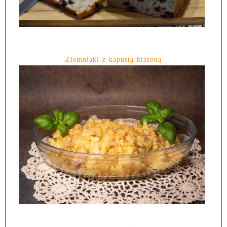
Ziemniaki-z-kapustą-kiszoną