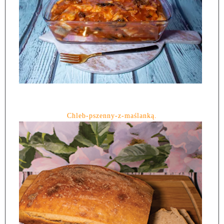
Chleb-pszenny-z-maślanką.