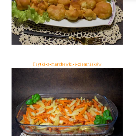
Frytki-z-marchewki-i-ziemniaków.