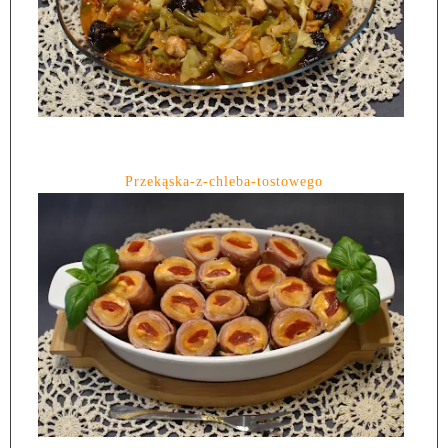
Przekąska-z-chleba-tostowego