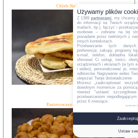
Chleb-Naan.
Używamy plików cook
Z 1389
partnerami
, my chcemy 
do informacji na Twoich urządzen
mailach, itp.), łączyć i przekaz
osobowe – zebrane na tej str
posiadane przez niektórych z na
innych kontekstach.
Przetwarzanie tych danych (i
preferencje, zakupy, programy loj
e-mail, telefon, dokładna lokal
oferować Ci usługi, treści, ofe
urządzeniach i ekranach (w tym e-
i wideo), personalizować je, mie
odbiorców. Nagrywanie wideo Twoje
ulepszać Twoje doświadczenie.
Możesz „zaakceptować wszyst
dowolnym momencie za pomocą l
również "ustawić szczegółowe 
przetwarzaniom niepodlegającym
przez 6 miesiące.
Panierowany-kalafior.
powered 
Zaakceptuj
Ustaw swo