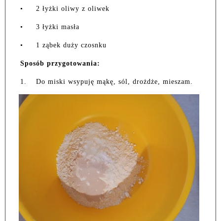
•
2 łyżki oliwy z oliwek
•
3 łyżki masła
•
1 ząbek duży czosnku
Sposób przygotowania:
1.
Do miski wsypuję mąkę, sól, drożdże, mieszam.