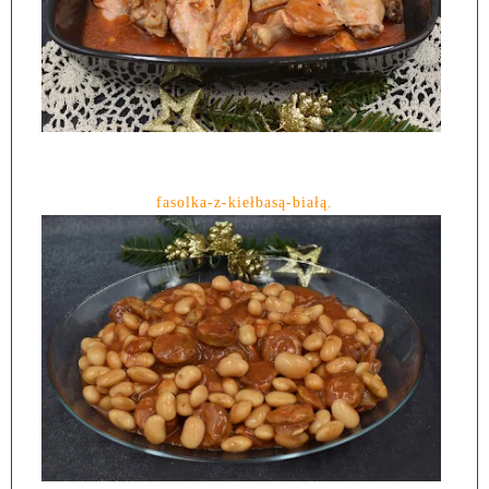
fasolka-z-kiełbasą-białą.