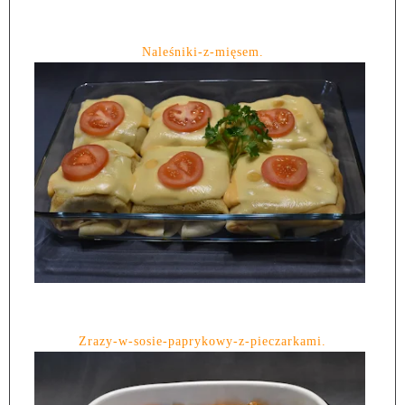
Naleśniki-z-mięsem.
Zrazy-w-sosie-paprykowy-z-pieczarkami.