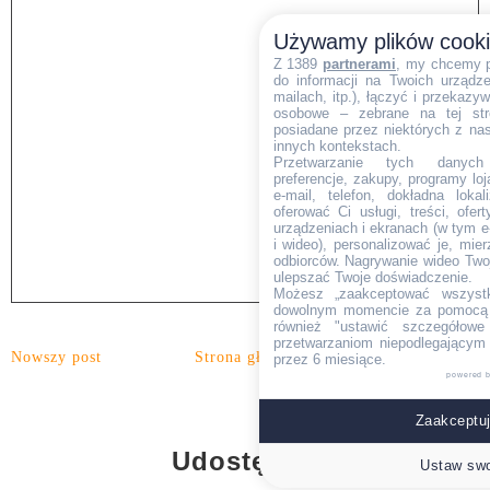
Używamy plików cook
Z 1389
partnerami
, my chcemy 
do informacji na Twoich urządzen
mailach, itp.), łączyć i przekaz
osobowe – zebrane na tej str
posiadane przez niektórych z na
innych kontekstach.
Przetwarzanie tych danych (i
preferencje, zakupy, programy loj
e-mail, telefon, dokładna lokal
oferować Ci usługi, treści, ofe
urządzeniach i ekranach (w tym e-
i wideo), personalizować je, mie
odbiorców. Nagrywanie wideo Twoje
ulepszać Twoje doświadczenie.
Możesz „zaakceptować wszyst
dowolnym momencie za pomocą l
również "ustawić szczegółowe 
przetwarzaniom niepodlegającym
Nowszy post
Strona główna
Starszy post
przez 6 miesiące.
powered 
Zaakceptuj
Udostępnij
Ustaw swo