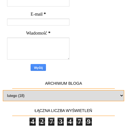
E-mail
*
Wiadomość
*
ARCHIWUM BLOGA
ŁĄCZNA LICZBA WYŚWIETLEŃ
4
2
7
3
4
7
9