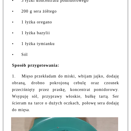
•
3 łyżki koncentratu pomidorowego
•
200 g sera żółtego
•
1 łyżka oregano
•
1 łyżka bazylii
•
1 łyżka tymianku
•
Sól
Sposób przygotowania:
1.
Mięso przekładam do miski, wbijam jajko, dodaję
obraną, drobno pokrojoną cebulę oraz czosnek
przeciśnięty przez praskę, koncentrat pomidorowy.
Wsypuję sól, przyprawy włoskie, bułkę tartą. Ser
ścieram na tarce o dużych oczkach, połowę sera dodaję
do mięsa.