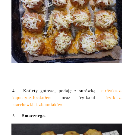
4.
Kotlety gotowe, podaję z surówką
surówka-z-
kapusty-z-brokułem.
oraz frytkami.
frytki-z-
marchewki-i-ziemniaków
5.
Smacznego.