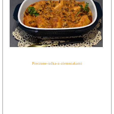
Pieczone-udka-z-ziemniakami