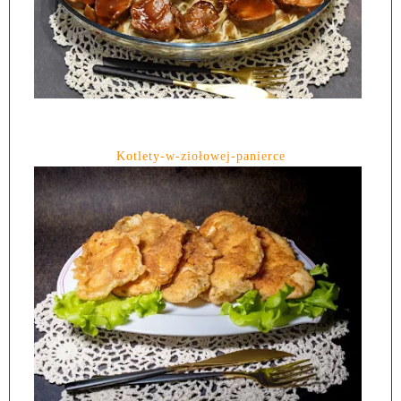
Kotlety-w-ziołowej-panierce