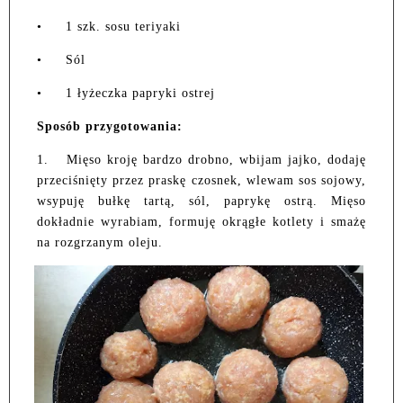
•
1 szk. sosu teriyaki
•
Sól
•
1 łyżeczka papryki ostrej
Sposób przygotowania:
1.
Mięso kroję bardzo drobno, wbijam jajko, dodaję
przeciśnięty przez praskę czosnek, wlewam sos sojowy,
wsypuję bułkę tartą, sól, paprykę ostrą. Mięso
dokładnie wyrabiam, formuję okrągłe kotlety i smażę
na rozgrzanym oleju.