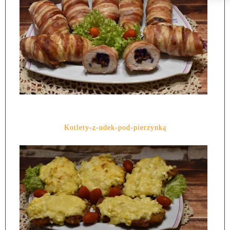
Kotlety-z-udek-pod-pierzynką