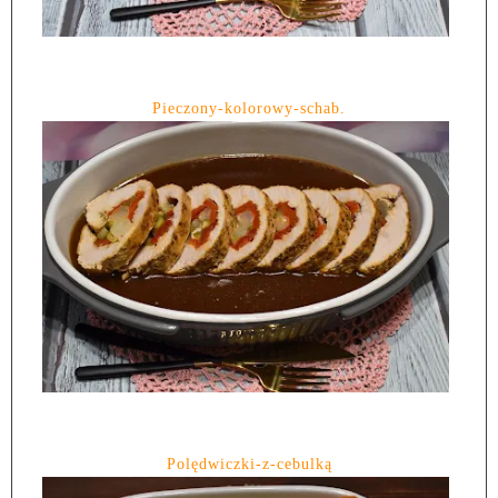
Pieczony-kolorowy-schab.
Polędwiczki-z-cebulką