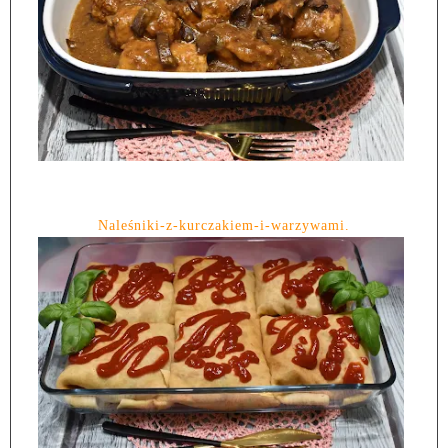
Naleśniki-z-kurczakiem-i-warzywami.