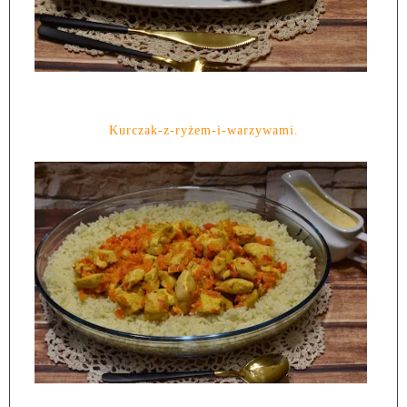
Kurczak-z-ryżem-i-warzywami.