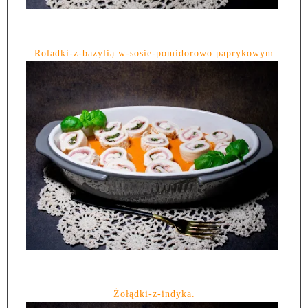
Roladki-z-bazylią w-sosie-pomidorowo paprykowym
Żołądki-z-indyka.