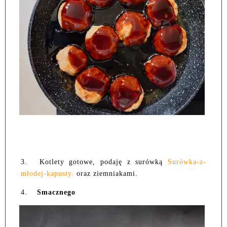
3.
Kotlety gotowe, podaję z surówką
Surówka-z-
młodej-kapusty.
oraz ziemniakami.
4.
Smacznego