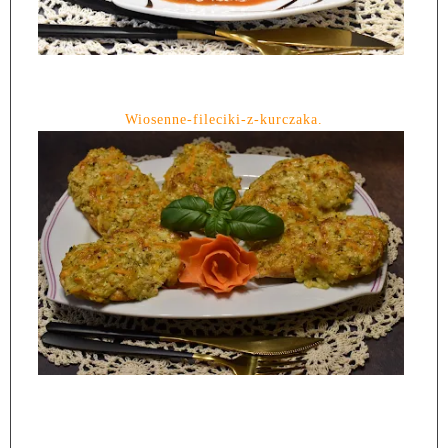
Wiosenne-fileciki-z-kurczaka.