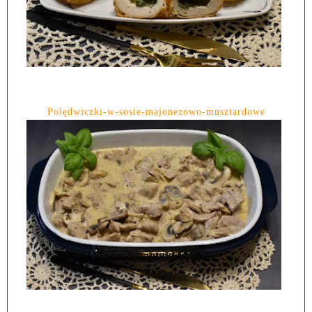
Polędwiczki-w-sosie-majonezowo-musztardowe