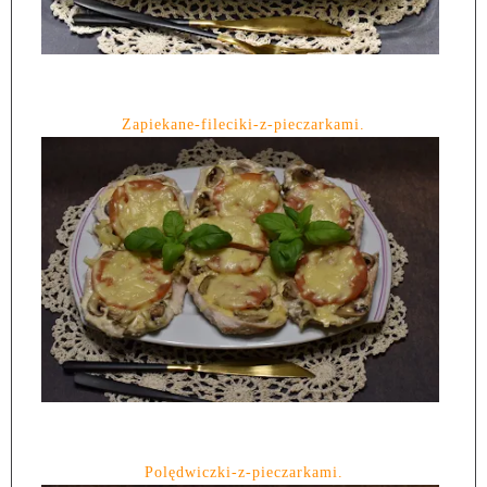
Zapiekane-fileciki-z-pieczarkami.
Polędwiczki-z-pieczarkami.