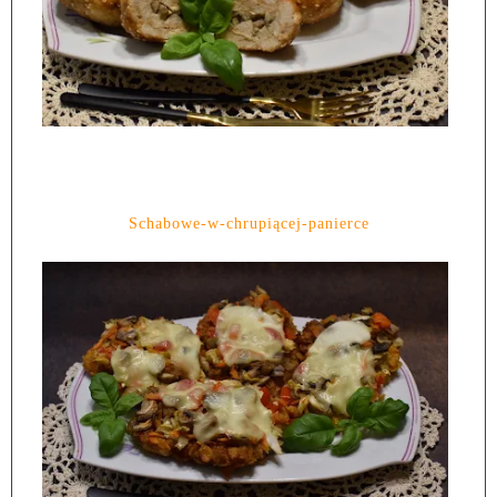
Schabowe-w-chrupiącej-panierce