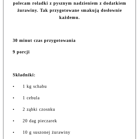
polecam roladki z pysznym nadzieniem z dodatkiem
żurawiny. Tak przygotowane smakują dosłownie
każdemu.
30 minut czas przygotowania
9 porcji
Składniki:
•
1 kg schabu
•
1 cebula
•
2 ząbki czosnku
•
20 dag pieczarek
•
10 g suszonej żurawiny