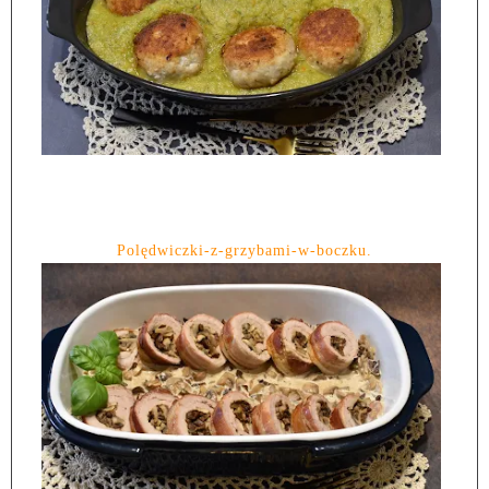
Polędwiczki-z-grzybami-w-boczku.