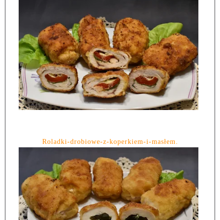
Roladki-drobiowe-z-koperkiem-i-masłem.