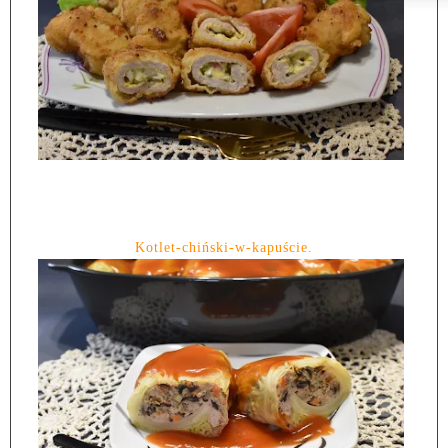
Kotlet-chiński-w-kapuście.