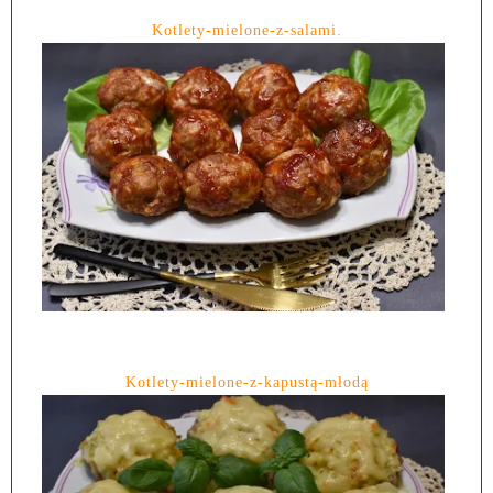
Kotlety-mielone-z-salami.
Kotlety-mielone-z-kapustą-młodą