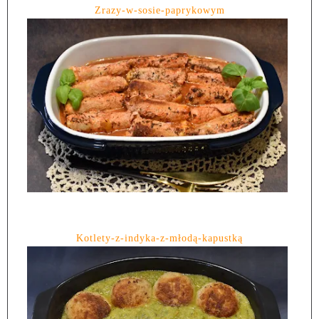
Zrazy-w-sosie-paprykowym
Kotlety-z-indyka-z-młodą-kapustką