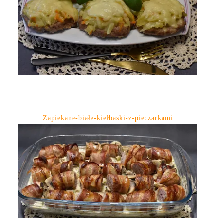
Zapiekane-białe-kiełbaski-z-pieczarkami.