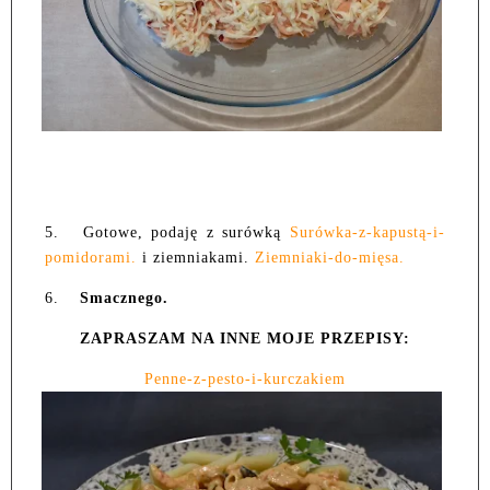
5.
Gotowe, podaję z surówką
Surówka-z-kapustą-i-
pomidorami.
i ziemniakami.
Ziemniaki-do-mięsa.
6.
Smacznego.
ZAPRASZAM NA INNE MOJE PRZEPISY:
Penne-z-pesto-i-kurczakiem