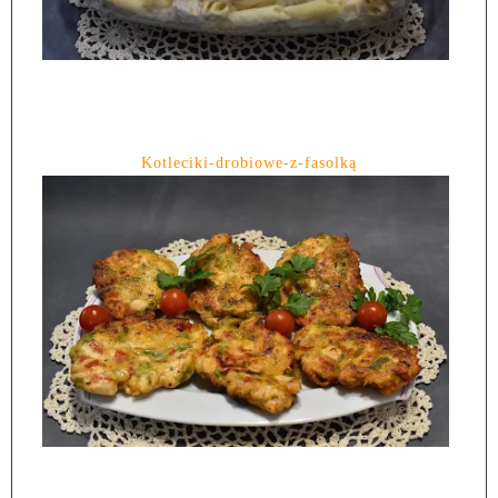
Kotleciki-drobiowe-z-fasolką