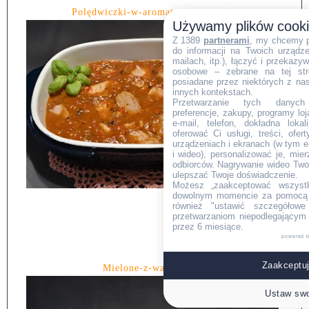
Polędwiczki-w-aromatycznym-sosie.
Używamy plików cook
Z 1389
partnerami
, my chcemy 
do informacji na Twoich urządzen
mailach, itp.), łączyć i przekaz
osobowe – zebrane na tej str
posiadane przez niektórych z na
innych kontekstach.
Przetwarzanie tych danych (i
preferencje, zakupy, programy loj
e-mail, telefon, dokładna lokal
oferować Ci usługi, treści, ofe
urządzeniach i ekranach (w tym e-
i wideo), personalizować je, mie
odbiorców. Nagrywanie wideo Twoje
ulepszać Twoje doświadczenie.
Możesz „zaakceptować wszyst
dowolnym momencie za pomocą l
również "ustawić szczegółowe 
przetwarzaniom niepodlegającym
przez 6 miesiące.
powered 
Zaakceptuj
Mielone-z-warzywami.
Ustaw swo