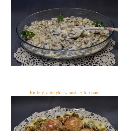
Kotlety-z-indyka-w-sosie-z-kurkami.