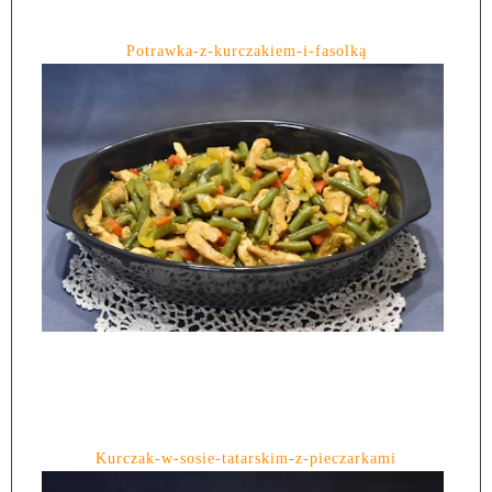
Potrawka-z-kurczakiem-i-fasolką
Kurczak-w-sosie-tatarskim-z-pieczarkami