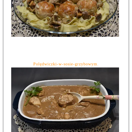
Polędwiczki-w-sosie-grzybowym.