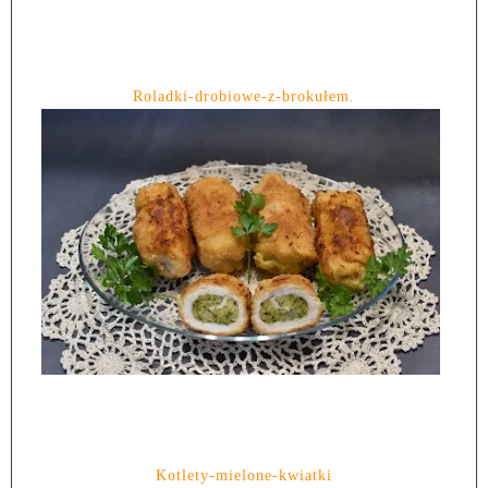
Roladki-drobiowe-z-brokułem.
Kotlety-mielone-kwiatki