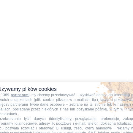
Używamy plików cookies
 1389
partnerami
, my chcemy przechowywać i uzyskiwać dostęp do informacji 
woich urządzeniach (pliki cookie, piksele w e-mailach, itp.), łączyć i przekazyw
iędzy partnerami Twoje dane osobowe – zebrane na tej stronie lub w naszych 
ailach, posiadane przez niektórych z nas lub pozyskane później, w tym w inny
ontekstach.
rzetwarzanie tych danych (identyfikatory, przeglądanie, preferencje, zakup
rogramy lojalnościowe, adresy IP, pocztowe i e-mail, telefon, dokładna lokalizacj
tp.) pozwala rozwijać i oferować Ci usługi, treści, oferty handlowe i reklamy 