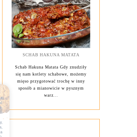
SCHAB HAKUNA MATATA
Schab Hakuna Matata Gdy znudziły
się nam kotlety schabowe, możemy
mięso przygotować trochę w inny
sposób a mianowicie w pysznym
warz...
na
ać
e-
ch
y,
a,
na