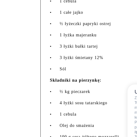
•
1 cebula
•
1 całe jajko
•
½ łyżeczki papryki ostrej
•
1 łyżka majeranku
•
3 łyżki bułki tartej
•
3 łyżki śmietany 12%
•
Sól
Składniki na pierzynkę:
•
½ kg pieczarek
Z
•
4 łyżki sosu tatarskiego
T
m
m
•
1 cebula
k
P
•
Olej do smażenia
p
i
•
100 g sera żółtego mozzarelli