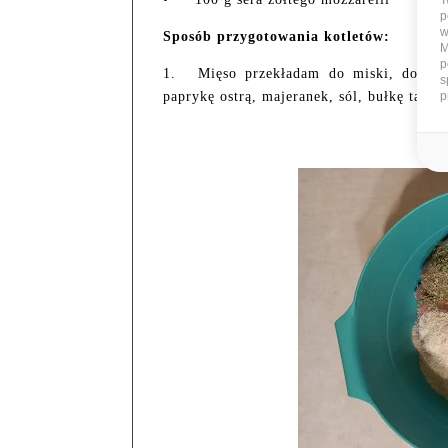
T
p
w
Sposób przygotowania kotletów:
M
p
1.
Mięso przekładam do miski, dodaję
s
paprykę ostrą, majeranek, sól, bułkę tart
p