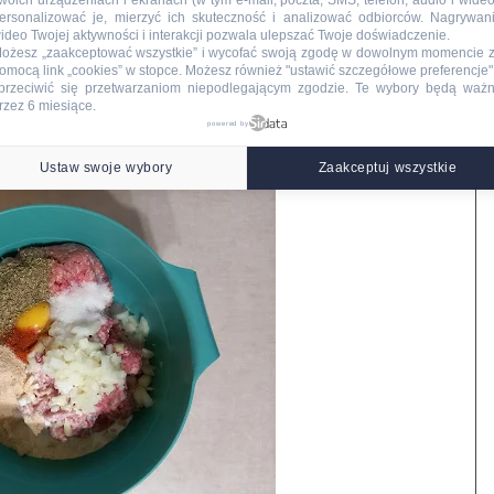
woich urządzeniach i ekranach (w tym e-mail, poczta, SMS, telefon, audio i wideo
ersonalizować je, mierzyć ich skuteczność i analizować odbiorców. Nagrywan
ideo Twojej aktywności i interakcji pozwala ulepszać Twoje doświadczenie.
ożesz „zaakceptować wszystkie” i wycofać swoją zgodę w dowolnym momencie 
omocą link „cookies” w stopce
. Możesz również "ustawić szczegółowe preferencje",
 obraną, drobno pokrojoną cebulę, wbijam jajko, wsypuję
przeciwić się przetwarzaniom niepodlegającym zgodzie. Te wybory będą waż
ą, wlewam śmietanę i wyrabiam masę mięsną.
rzez 6 miesiące.
powered by
Ustaw swoje wybory
Zaakceptuj wszystkie