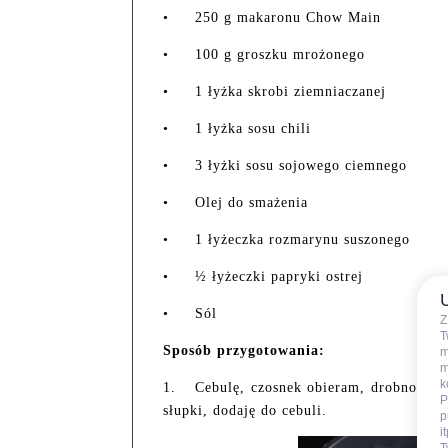
•
250 g makaronu Chow Main
•
100 g groszku mrożonego
•
1 łyżka skrobi ziemniaczanej
•
1 łyżka sosu chili
•
3 łyżki sosu sojowego ciemnego
•
Olej do smażenia
•
1 łyżeczka rozmarynu suszonego
•
½ łyżeczki papryki ostrej
•
Sól
Z
T
Sposób przygotowania:
m
m
k
1.
Cebulę, czosnek obieram, drobno kro
P
słupki, dodaję do cebuli.
p
i