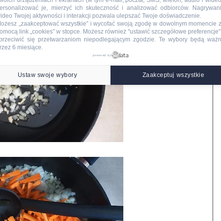
woich urządzeniach i ekranach (w tym e-mail, poczta, SMS, telefon, audio i wideo
ersonalizować je, mierzyć ich skuteczność i analizować odbiorców. Nagrywan
ideo Twojej aktywności i interakcji pozwala ulepszać Twoje doświadczenie.
ożesz „zaakceptować wszystkie” i wycofać swoją zgodę w dowolnym momencie 
omocą link „cookies” w stopce
. Możesz również "ustawić szczegółowe preferencje",
przeciwić się przetwarzaniom niepodlegającym zgodzie. Te wybory będą waż
rzez 6 miesiące.
powered by
Ustaw swoje wybory
Zaakceptuj wszystkie