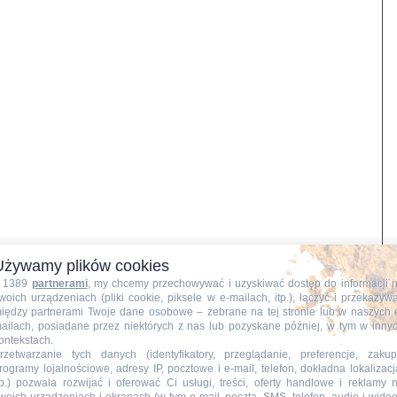
Używamy plików cookies
 1389
partnerami
, my chcemy przechowywać i uzyskiwać dostęp do informacji 
woich urządzeniach (pliki cookie, piksele w e-mailach, itp.), łączyć i przekazyw
iędzy partnerami Twoje dane osobowe – zebrane na tej stronie lub w naszych 
ailach, posiadane przez niektórych z nas lub pozyskane później, w tym w inny
ontekstach.
ję, smażę na rozgrzanym oleju. Marchewki obieram, kroję w
rzetwarzanie tych danych (identyfikatory, przeglądanie, preferencje, zakup
rogramy lojalnościowe, adresy IP, pocztowe i e-mail, telefon, dokładna lokalizacj
tp.) pozwala rozwijać i oferować Ci usługi, treści, oferty handlowe i reklamy 