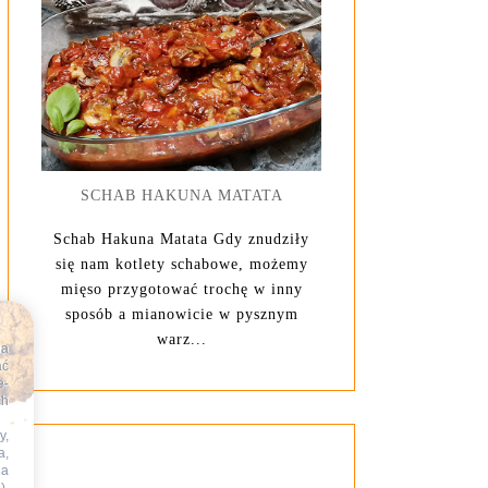
SCHAB HAKUNA MATATA
Schab Hakuna Matata Gdy znudziły
się nam kotlety schabowe, możemy
mięso przygotować trochę w inny
sposób a mianowicie w pysznym
warz...
na
ać
e-
ch
y,
a,
na