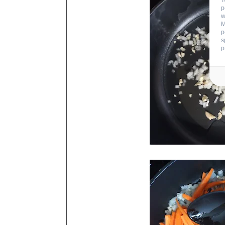
T
p
w
M
p
s
p