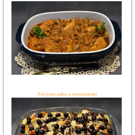
Pieczone-udka-z-ziemniakami