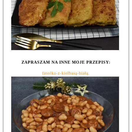
ZAPRASZAM NA INNE MOJE PRZEPISY:
fasolka-z-kiełbasą-białą.