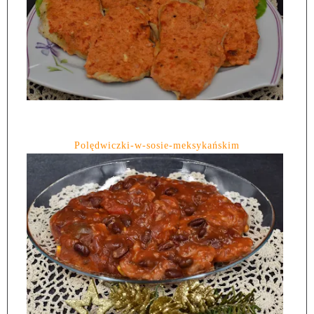
Polędwiczki-w-sosie-meksykańskim