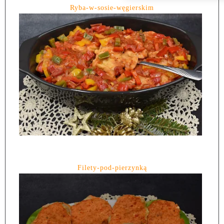
Ryba-w-sosie-węgierskim
Filety-pod-pierzynką