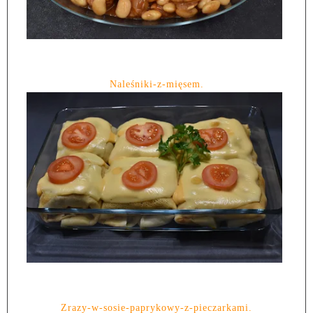
Naleśniki-z-mięsem.
Zrazy-w-sosie-paprykowy-z-pieczarkami.