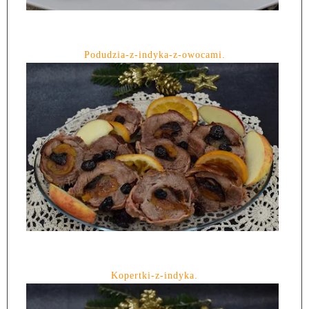
Podudzia-z-indyka-z-owocami.
Kopertki-z-indyka.