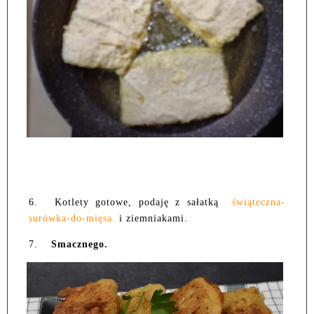
6.
Kotlety gotowe, podaję z sałatką
świąteczna-
surówka-do-mięsa.
i ziemniakami.
7.
Smacznego.