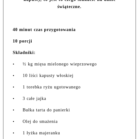
świąteczne.
40 minut czas przygotowania
10 porcji
Składniki:
•
½ kg mięsa mielonego wieprzowego
•
10 liści kapusty włoskiej
•
1 torebka ryżu ugotowanego
•
3 całe jajka
•
Bułka tarta do panierki
•
Olej do smażenia
•
1 łyżka majeranku